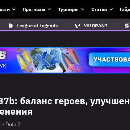
ости
Прогнозы
Турниры
Статьи
Гай
League of Legends
VALORANT
.37b: баланс героев, улучше
менения
в Dota 2.