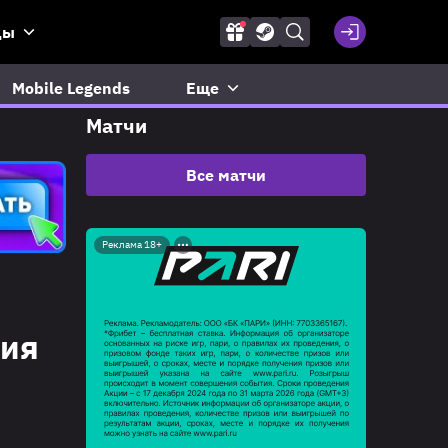
ды
Mobile Legends
Еще
Матчи
Все матчи
Реклама 18+
ния