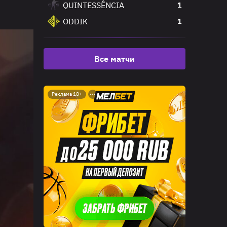
QUINTESSÊNCIA
1
ODDIK
1
Все матчи
Реклама 18+