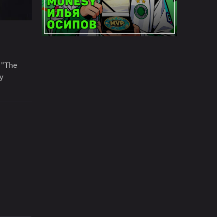
 "The
у