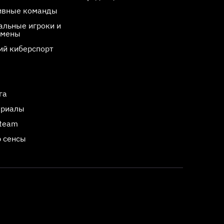
ивные команды
льные игроки и
смены
ий киберспорт
га
ериалы
Steam
 сенсы