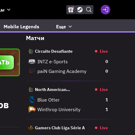
ды
Mobile Legends
Еще
Матчи
Circuito Desafiante
Live
INTZ e-Sports
0
paiN Gaming Academy
0
North American
Live
Challengers League
Blue Otter
1
ов
Winthrop University
1
Gamers Club Liga Série A
Live