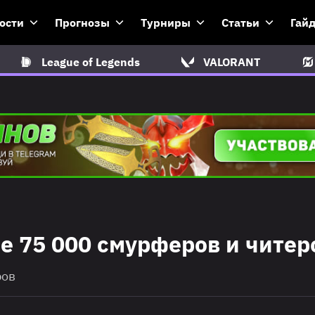
ости
Прогнозы
Турниры
Статьи
Гай
League of Legends
VALORANT
ее 75 000 смурферов и читер
ров