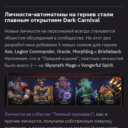
Личности-автоматоны на героев стали
главным открытием Dark Carnival
Новые личности на персонажей всегда становятся
объектом обсуждений в сообществе. На этот раз
разработчики добавили 5 новых скинов для героев
Axe
,
Legion Commander
,
Oracle
,
Morphling
и
Bristleback
.
Напомним, что в "Павшей короне", платных личностей
было всего 2 — на
Skywrath Mage
и
Vengerful Spirit
.
Личности из события "Темный карнавал"
, как и
прочие личности, получили собственную озвучку,
анимации, а также уникальные модели (в том числе