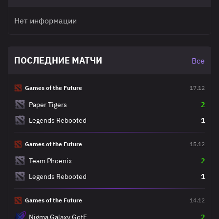
Нет информации
ПОСЛЕДНИЕ МАТЧИ
Все
Games of the Future
17.12
Paper Tigers
2
Legends Rebooted
1
Games of the Future
15.12
Team Phoenix
2
Legends Rebooted
1
Games of the Future
14.12
Nigma Galaxy GotF
2