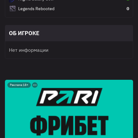
Legends Rebooted
0
ОБ ИГРОКЕ
Нет информации
Реклама 18+