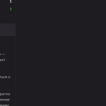
1
2
е —
ает
ться к
кратно
мение
омимо