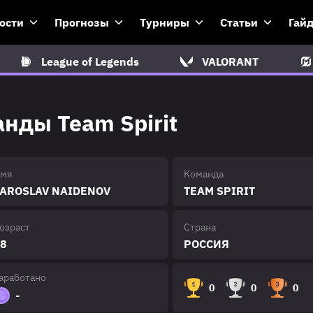
ости
Прогнозы
Турниры
Статьи
Гай
League of Legends
VALORANT
анды Team Spirit
мя
Команда
AROSLAV NAIDENOV
TEAM SPIRIT
озраст
Страна
8
РОССИЯ
аработано
0
0
0
-