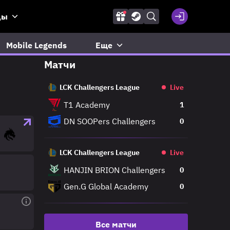
ды
Mobile Legends
Еще
Матчи
LCK Challengers League
Live
T1 Academy
1
DN SOOPers Challengers
0
LCK Challengers League
Live
HANJIN BRION Challengers
0
Gen.G Global Academy
0
Все матчи