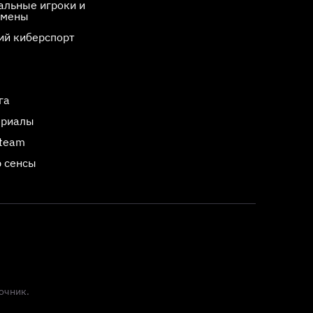
льные игроки и
смены
ий киберспорт
га
ериалы
Steam
 сенсы
очник.