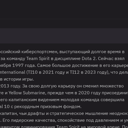
оссийский киберспортсмен, выступающий долгое время в
за команду Team Spirit в дисциплине Dota 2. Сейчас взял
оября 1997 года. Самое большое достижение в его карьер
ernational (TI10 в 2021 году и TI12 в 2023 году), что дел
в истории игры.
2013 году. За свою долгую карьеру он сменил множество
re и Yellow Submarine, прежде чем в 2020 году присоедини
 с его капитанским видением молодая команда совершила
nal 10 с рекордным призовым фондом.
 капитан, чьи драфты и стратегическое мышление неодно
 Его лидерские качества, спокойствие под давлением и у
аментом доминирования Team Spirit на мировой арене. П