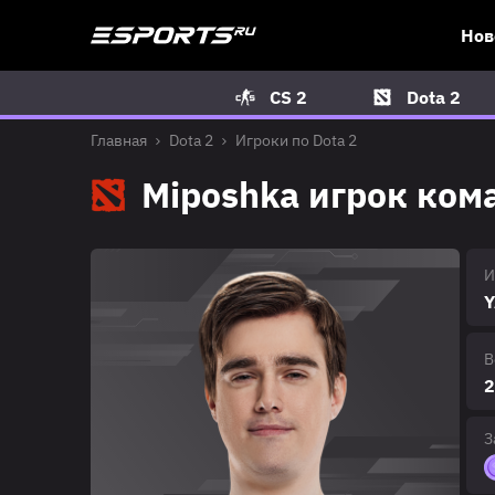
Нов
CS 2
Dota 2
Главная
Dota 2
Игроки по Dota 2
Miposhka игрок ком
И
Y
В
2
З