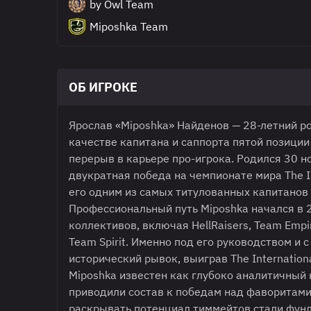
by Owl Team
Miposhka Team
ОБ ИГРОКЕ
Ярослав «Miposhka» Найденов — 28-летний р
качестве капитана и саппорта пятой позиции 
перерыв в карьере про-игрока. Родился 30 н
двукратная победа на чемпионате мира The Int
его одним из самых титулованных капитанов 
Профессиональный путь Miposhka начался в 
коллективов, включая HellRaisers, Team Empi
Team Spirit. Именно под его руководством и
исторический рывок, выиграв The Internatio
Miposhka известен как глубоко аналитичный
приводили состав к победам над фаворитами.
раскрывать потенциал тиммейтов стали фунд