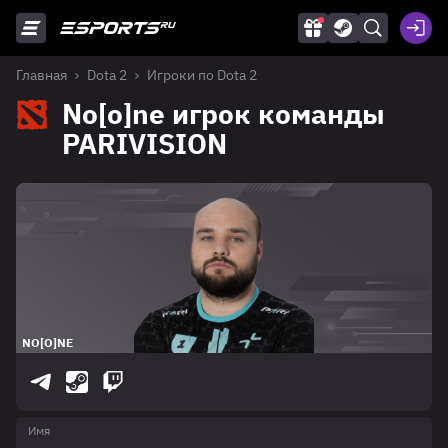
Главная
Dota 2
Игроки по Dota 2
No[o]ne игрок команды
PARIVISION
NO[O]NE
Имя