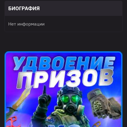
БИОГРАФИЯ
Нет информации