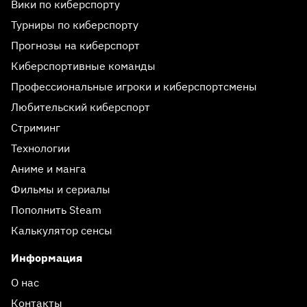
Вики по киберспорту
Турниры по киберспорту
Прогнозы на киберспорт
Киберспортивные команды
Профессиональные игроки и киберспортсмены
Любительский киберспорт
Стриминг
Технологии
Аниме и манга
Фильмы и сериалы
Пополнить Steam
Калькулятор сенсы
Информация
О нас
Контакты