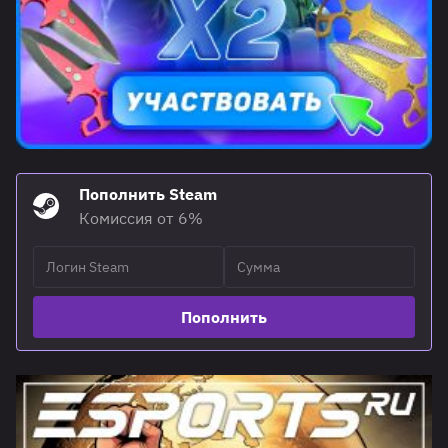
Пополнить Steam
Комиссия от 6%
Пополнить