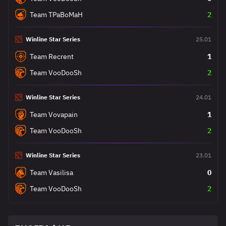
Team TPaBoMaH
2
Winline Star Series
25.01
Team Recrent
1
Team VooDooSh
2
Winline Star Series
24.01
Team Vovapain
1
Team VooDooSh
2
Winline Star Series
23.01
Team Vasilisa
0
Team VooDooSh
2