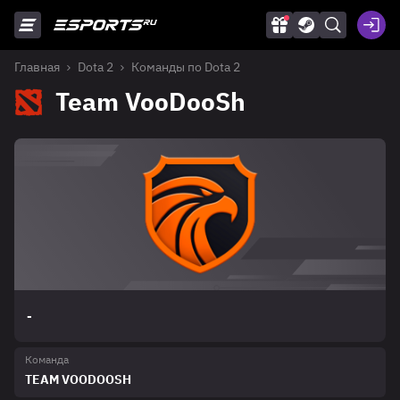
Главная
Dota 2
Команды по Dota 2
Team VooDooSh
-
Команда
TEAM VOODOOSH