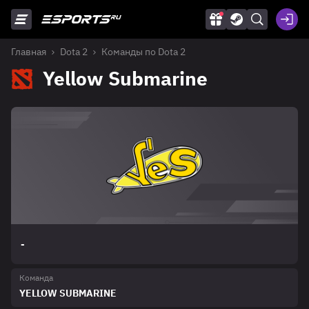
Главная
Dota 2
Команды по Dota 2
Yellow Submarine
-
Команда
YELLOW SUBMARINE