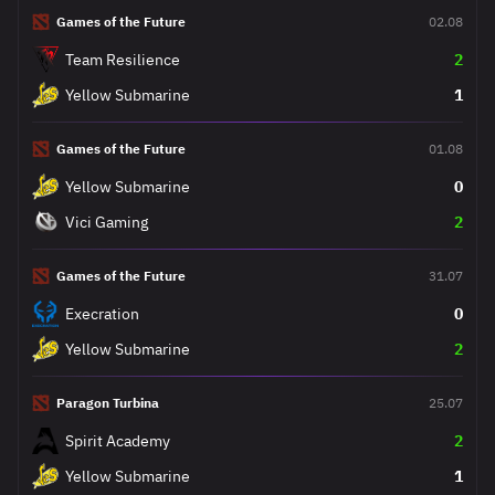
Games of the Future
02.08
Team Resilience
2
Yellow Submarine
1
Games of the Future
01.08
Yellow Submarine
0
Vici Gaming
2
Games of the Future
31.07
Execration
0
Yellow Submarine
2
Paragon Turbina
25.07
Spirit Academy
2
Yellow Submarine
1