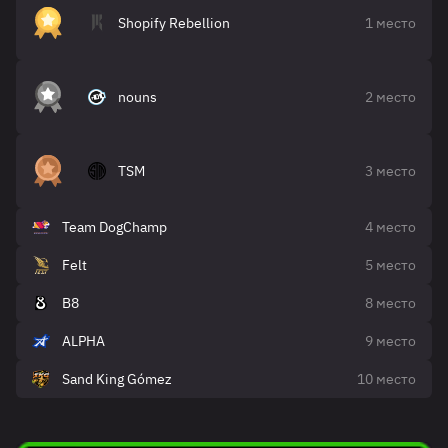
Shopify Rebellion
1 место
nouns
2 место
TSM
3 место
Team DogChamp
4 место
Felt
5 место
B8
8 место
ALPHA
9 место
Sand King Gómez
10 место