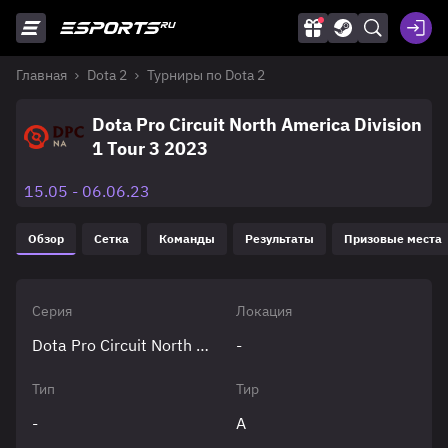
Главная
Dota 2
Турниры по Dota 2
Dota Pro Circuit North America Division
1 Tour 3 2023
15.05 - 06.06.23
Обзор
Сетка
Команды
Результаты
Призовые места
Серия
Локация
Dota Pro Circuit North America
-
Тип
Тир
-
A