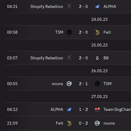
04:31
Shopify Rebellion
2
-
0
ALPHA
24.05.23
00:58
TSM
2
-
0
Felt
25.05.23
03:57
Shopify Rebellion
2
-
0
B8
26.05.23
00:55
nouns
2
-
1
TSM
27.05.23
04:12
ALPHA
1
-
2
Team DogCha
21:59
Felt
0
-
2
nouns