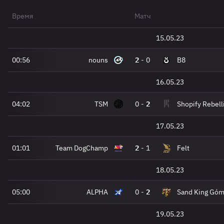
Время
Матч
15.05.23
00:56
nouns
2
-
0
B8
16.05.23
04:02
TSM
0
-
2
Shopify Rebell
17.05.23
01:01
Team DogChamp
2
-
1
Felt
18.05.23
05:00
ALPHA
0
-
2
Sand King Gó
19.05.23