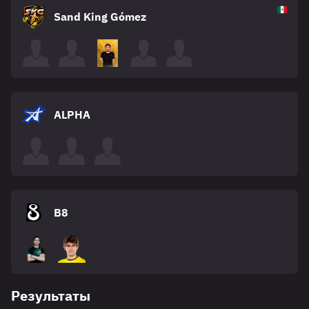
Sand King Gómez
ALPHA
B8
Результаты