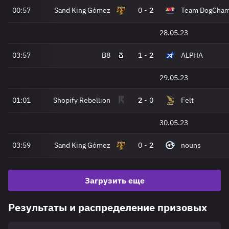
00:57
Sand King Gómez
0
-
2
Team DogCha
28.05.23
03:57
B8
1
-
2
ALPHA
29.05.23
01:01
Shopify Rebellion
2
-
0
Felt
30.05.23
03:59
Sand King Gómez
0
-
2
nouns
Загрузить еще
Результаты и распределение призовых