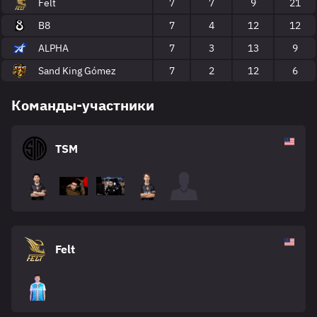
Felt
7
7
9
21
B8
7
4
12
12
ALPHA
7
3
13
9
Sand King Gómez
7
2
12
6
Команды-участники
TSM
Felt