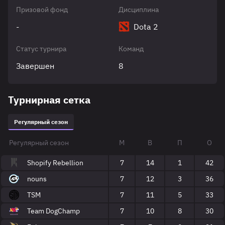
Призовой фонд
Дисциплина
-
Dota 2
Статус турнира
Команд
Завершен
8
Турнирная сетка
Регулярный сезон
Регулярный сезон
М
В
П
О
Shopify Rebellion
7
14
1
42
nouns
7
12
3
36
TSM
7
11
5
33
Team DogChamp
7
10
8
30