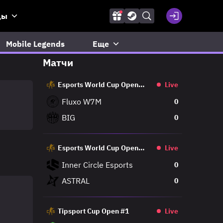
ды
Mobile Legends
Еще
Матчи
Esports World Cup Open
Live
Qualifier
Fluxo W7M
0
BIG
0
Esports World Cup Open
Live
Qualifier
Inner Circle Esports
0
ASTRAL
0
Tipsport Cup Open #1
Live