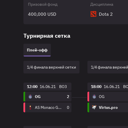
Призовой фонд
Дисциплина
400,000 USD
Dota 2
Турнирная сетка
Плей-офф
1/4 финала верхней сетки
1/4 финала верхней
12:00
16.06.21
BO3
18:00
16.06.21
B
OG
2
OG
AS Monaco Gambit
0
Virtus.pro