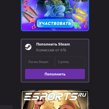
Пополнить Steam
Комиссия от 6%
Пополнить
15:00
20.06.21
B