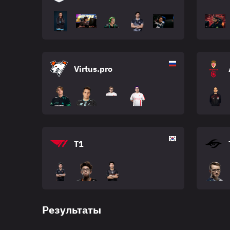
Virtus.pro
T1
Результаты