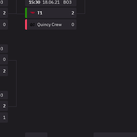
O3
15:30
18.06.21
BO3
2
T1
2
0
Quincy Crew
0
O3
0
2
O3
2
1