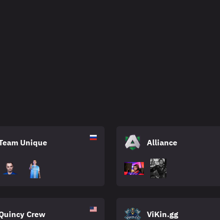
Team Unique
Alliance
Quincy Crew
ViKin.gg