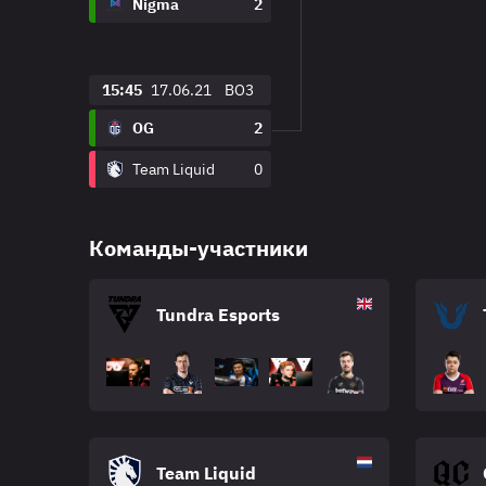
Nigma
2
15:45
17.06.21
BO3
OG
2
Team Liquid
0
Команды-участники
Tundra Esports
Team Liquid