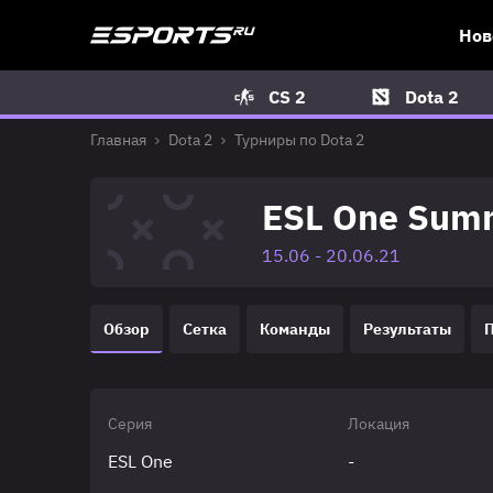
Нов
CS 2
Dota 2
Главная
Dota 2
Турниры по Dota 2
ESL One Sum
15.06 - 20.06.21
Обзор
Сетка
Команды
Результаты
Серия
Локация
ESL One
-