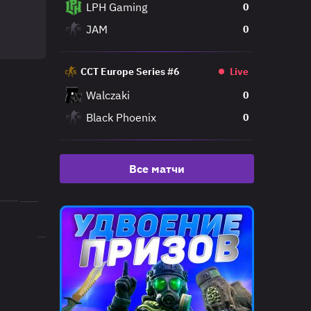
LPH Gaming
0
JAM
0
CCT Europe Series #6
Live
Walczaki
0
Black Phoenix
0
Финал верхней сетки
Гранд Финал
Все матчи
15:00
19.06.21
BO3
T1
1
Virtus.pro
2