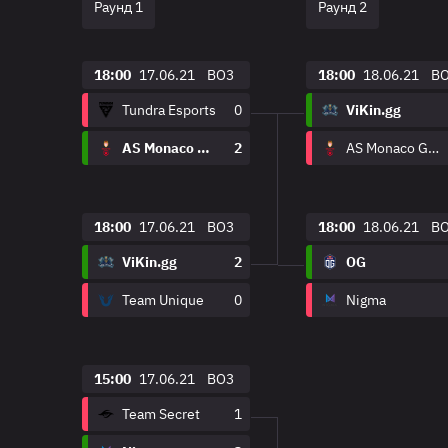
Раунд 1
Раунд 2
18:00
17.06.21
BO3
18:00
18.06.21
B
Tundra Esports
0
ViKin.gg
AS Monaco Gambit
2
AS Monaco Gambit
18:00
17.06.21
BO3
18:00
18.06.21
B
ViKin.gg
2
OG
Team Unique
0
Nigma
15:00
17.06.21
BO3
Team Secret
1