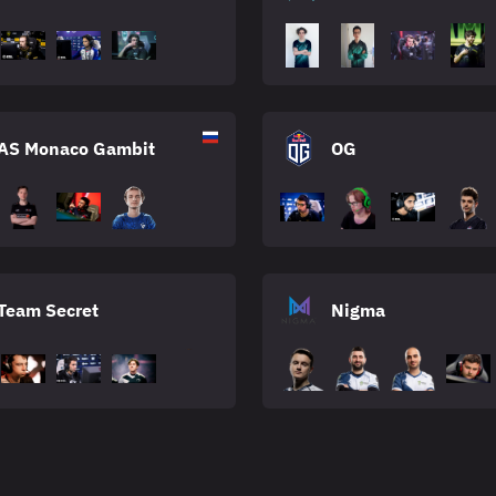
AS Monaco Gambit
OG
Team Secret
Nigma