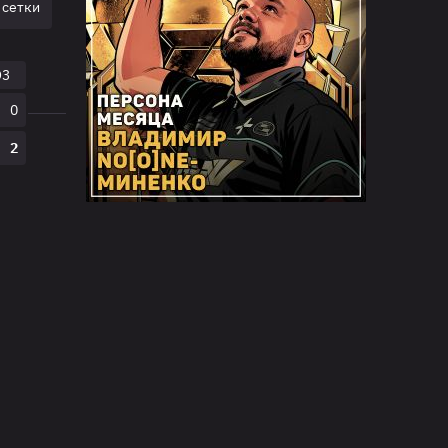
Virtus.pro
 сетки
Финал нижней сетки
T1
O3
12:00
20.06.21
BO3
0
Alliance
0
2
T1
2