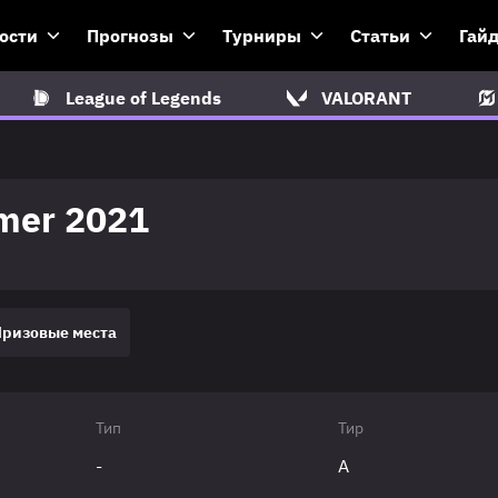
ости
Прогнозы
Турниры
Статьи
Гай
League of Legends
VALORANT
mer 2021
Призовые места
Тип
Тир
-
A