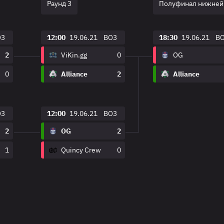
Раунд 3
Полуфинал нижней
O3
12:00
19.06.21
BO3
18:30
19.06.21
B
2
ViKin.gg
0
OG
0
Alliance
2
Alliance
O3
12:00
19.06.21
BO3
2
OG
2
1
Quincy Crew
0