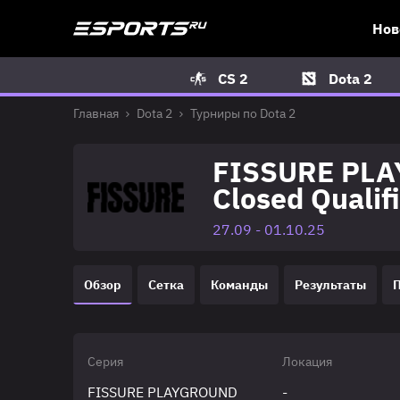
Нов
CS 2
Dota 2
Главная
Dota 2
Турниры по Dota 2
FISSURE PLA
Closed Qualif
27.09 - 01.10.25
Обзор
Сетка
Команды
Результаты
Серия
Локация
FISSURE PLAYGROUND
-