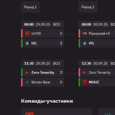
Раунд 1
Раунд 2
08:00
29.09.25
BO3
08:00
30.09.25
B
sifr00
0
Pipsqueak+4
OG
2
OG
11:30
29.09.25
BO3
12:30
30.09.25
B
Zero Tenacity
2
Zero Tenacity
Winter Bear
0
MOUZ
Команды-участники