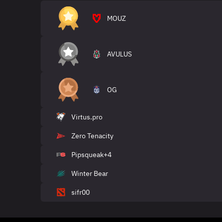
MOUZ
AVULUS
OG
Virtus.pro
Zero Tenacity
Pipsqueak+4
Winter Bear
sifr00