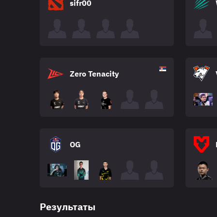
sifr00
Zero Tenacity
OG
Результаты