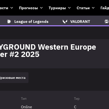
ости
Прогнозы
Турниры
Статьи
Гай
League of Legends
VALORANT
YGROUND Western Europe
ier #2 2025
Призовые места
Тип
Тир
Online
C