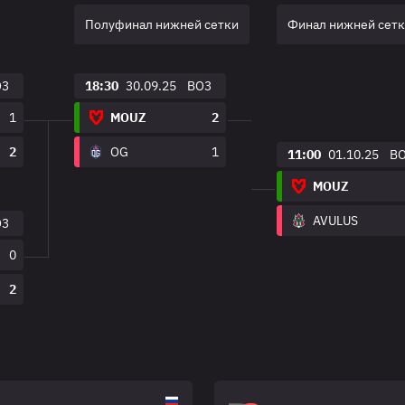
Полуфинал нижней сетки
Финал нижней сет
O3
18:30
30.09.25
BO3
1
MOUZ
2
2
OG
1
11:00
01.10.25
B
MOUZ
AVULUS
O3
0
2