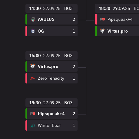
11:30
27.09.25
BO3
18:30
29.09.25
B
AVULUS
2
Pipsqueak+4
OG
1
Virtus.pro
15:00
27.09.25
BO3
Virtus.pro
2
Zero Tenacity
1
19:30
27.09.25
BO3
Pipsqueak+4
2
Winter Bear
1