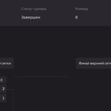
Статус турнира
Команд
Завершен
8
 сетки
Финал верхней сет
O3
2
1