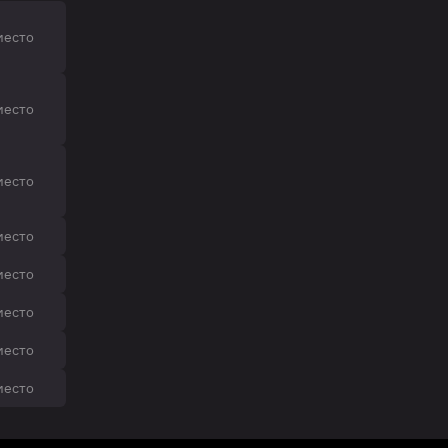
место
место
место
место
место
место
место
место