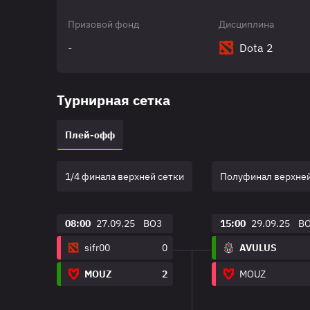
Призовой фонд
Дисциплина
-
Dota 2
Турнирная сетка
Плей-офф
1/4 финала верхней сетки
Полуфинал верхней
08:00
27.09.25
BO3
15:00
29.09.25
B
sifr00
0
AVULUS
MOUZ
2
MOUZ