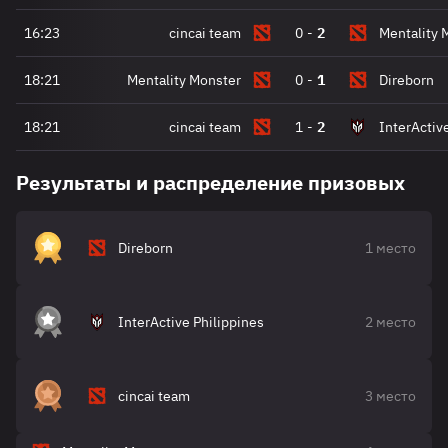
16:23
cincai team
0
-
2
Mentality 
18:21
Mentality Monster
0
-
1
Direborn
18:21
cincai team
1
-
2
InterActiv
Результаты и распределение призовых
Direborn
1 место
InterActive Philippines
2 место
cincai team
3 место