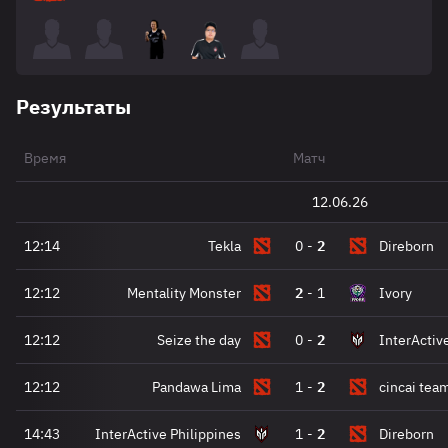
Результаты
Время
Матч
12.06.26
12:14
Tekla
0
-
2
Direborn
12:12
Mentality Monster
2
-
1
Ivory
12:12
Seize the day
0
-
2
InterActiv
12:12
Pandawa Lima
1
-
2
cincai tea
14:43
InterActive Philippines
1
-
2
Direborn