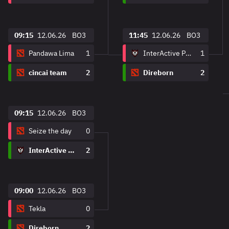
09:15
12.06.26
BO3
11:45
12.06.26
BO3
Pandawa Lima
1
InterActive Philippines
1
cincai team
2
Direborn
2
09:15
12.06.26
BO3
Seize the day
0
InterActive Philippines
2
09:00
12.06.26
BO3
Tekla
0
Direborn
2