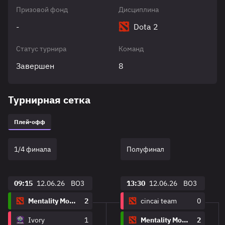
Призовой фонд
Дисциплина
-
Dota 2
Статус турнира
Команд
Завершен
8
Турнирная сетка
Плей-офф
1/4 финала
Полуфинал
09:15
12.06.26
BO3
13:30
12.06.26
BO3
Mentality Monster
2
cincai team
0
Ivory
1
Mentality Monster
2