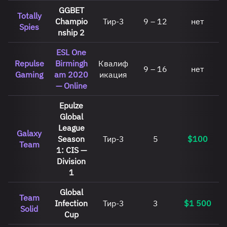
GGBET
Totally
Champio
Тир-3
9 – 12
нет
Spies
nship 2
ESL One
Repulse
Birmingh
Квалиф
9 – 16
нет
Gaming
am 2020
икация
— Online
Epulze
Global
League
Galaxy
Season
Тир-3
5
$100
Team
1: CIS —
Division
1
Global
Team
Infection
Тир-3
3
$1 500
Solid
Cup