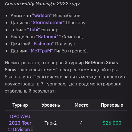
Состав Entity Gaming в 2022 году
Алимжан "
watson
" Исламбеков;
Даниэль "
Stormstormer
" Шоетзау;
Тобиас "
Tobi
" Бюхнер;
Владислав "
Kataomi`
" Семёнов;
Дмитрий "
Fishman
" Полищук;
Даниил "
MeTTpuM
" Гилёв (тренер).
Несмотря на то, что первый турнир
BetBoom Xmas
Show
"оказался комом", прогресс командной игры
был налицо. Практически за пять месяцев коллектив
поучаствовал в 7 турнирах, где продемонстрировал
стабильный результат:
Турнир
Уровень
Место
Призовые
DPC WEU
2023 Tour
Тир-2
4
$26 000
1: Division I