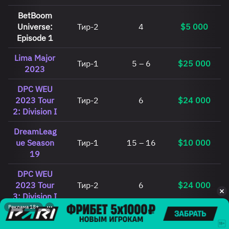
BetBoom
Universe:
Тир-2
4
$5 000
Episode 1
Lima Major
Тир-1
5 – 6
$25 000
2023
DPC WEU
2023 Tour
Тир-2
6
$24 000
2: Division I
DreamLeag
ue Season
Тир-1
15 – 16
$10 000
19
DPC WEU
2023 Tour
Тир-2
6
$24 000
3: Division I
Реклама 18+
DreamLeag
ue Season
Тир-1
15 – 16
$10 000