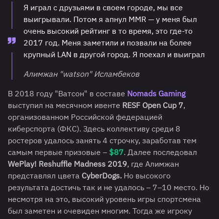
Я играл с друзьями в своем городе, мы все
выигрывали. Потом я апнул MMR — у меня был
очень высокий рейтинг в то время, это где-то
2017 год. Меня заметили и позвали на более
крупный LAN в другой город. Я поехал и выиграл
Алимжан "watson" Исламбеков
В 2018 году "Ватсон" в составе
Nomads Gaming
выступил на месячном ивенте
RESF Open Cup 7
,
организованном Российской федерацией
киберспорта (ФКС). Здесь коллективу среди 8
ростеров удалось занять 4 строчку, заработав тем
самым первые призовые –
$87
. Далее последовал
WePlay! Reshuffle Madness 2019
, где Алимжан
представлял цвета
CyberDogs.
Но высокого
результата достичь так и не удалось – 7–10 место. Но
несмотря на это, высокий уровень игры спортсмена
был заметен и очевиден многим. Тогда же игроку