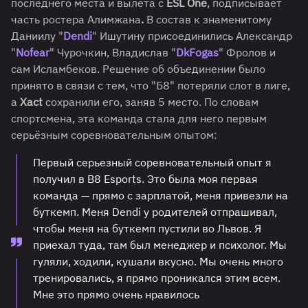
последнего места и вылета с
ESL One
, подписывает
часть ростера Алимжана
.
В состав к знаменитому
Даниилу "
Dendi
" Ишутину присоединились Александр
"
Nofear
" Чурочкин, Владислав "
DkFogas
" Фролов и
сам Исламбеков. Решение об объединении было
принято в связи с тем, что "Б8" потеряли слот в лиге,
а
Xact
сохранили его, заняв 5 место. По словам
спортсмена, эта команда стала для него первым
серьёзным соревновательным опытом:
Первый серьезный соревновательный опыт я
получил в B8 Esports. Это была моя первая
команда — прямо с зарплатой, меня привезли на
буткемп. Меня Dendi у родителей отпрашивал,
чтобы меня на буткемп пустили во Львов. Я
приехал туда, там был менеджер и психолог. Мы
гуляли, ходили, кушали вкусно. Мы очень много
тренировались, я прямо проникался этим всем.
Мне это прямо очень нравилось