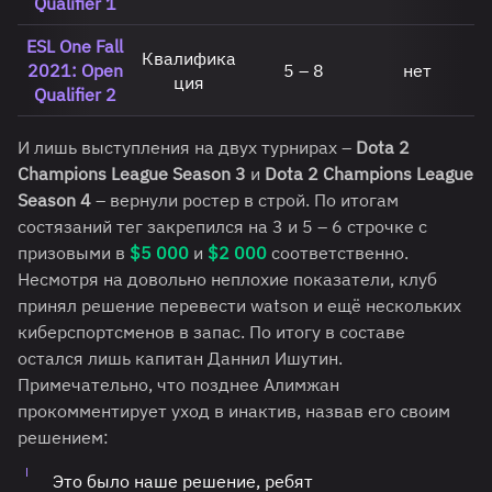
Qualifier 1
ESL One Fall
Квалифика
2021: Open
5 – 8
нет
ция
Qualifier 2
И лишь выступления на двух турнирах –
Dota 2
Champions League Season 3
и
Dota 2 Champions League
Season 4
– вернули ростер в строй. По итогам
состязаний тег закрепился на 3 и 5 – 6 строчке с
призовыми в
$5 000
и
$2 000
соответственно.
Несмотря на довольно неплохие показатели, клуб
принял решение перевести watson и ещё нескольких
киберспортсменов в запас. По итогу в составе
остался лишь капитан Даннил Ишутин.
Примечательно, что позднее Алимжан
прокомментирует уход в инактив, назвав его своим
решением:
Это было наше решение, ребят