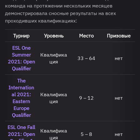
команда на протяжении нескольких месяцев
демонстрировала сносные результаты на всех
проходивших квалификациях:
Турнир
Уровень
Место
Призовые
ESL One
Summer
Квалифика
33 – 64
нет
2021: Open
ция
Qualifier
The
Internation
al 2021:
Квалифика
9 – 12
нет
Eastern
ция
Europe
Qualifier
ESL One Fall
Квалифика
2021: Open
5 – 8
нет
ция