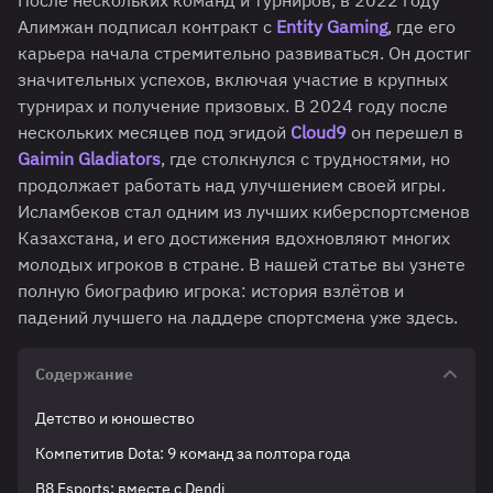
После нескольких команд и турниров, в 2022 году
Алимжан подписал контракт с
Entity Gaming
, где его
карьера начала стремительно развиваться. Он достиг
значительных успехов, включая участие в крупных
турнирах и получение призовых. В 2024 году после
нескольких месяцев под эгидой
Cloud9
он перешел в
Gaimin Gladiators
, где столкнулся с трудностями, но
продолжает работать над улучшением своей игры.
Исламбеков стал одним из лучших киберспортсменов
Казахстана, и его достижения вдохновляют многих
молодых игроков в стране. В нашей статье вы узнете
полную биографию игрока: история взлётов и
падений лучшего на ладдере спортсмена уже здесь.
Содержание
Детство и юношество
Компетитив Dota: 9 команд за полтора года
В8 Esports: вместе с Dendi