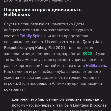
работу, а также многому научился".
Покорение второго дивизиона с
HellRaisers
Спустя месяц отдыха от компетитив Доты
киберспортсмен вновь заявляется на турнир в
составе
Totally Spies
, чьи цвета представлял
несколько лет назад. На сей раз это стал
Qazaqstan
Respublikasynyŋ Kubogi Fall 2021
, где коллектив
завоевали вице-чемпионство, заработав
$928
.
И уже
тогда Исламбекову стали приходить приглашения от
разных организаций: одной из таких стали
HellRaisers
.
Как отмечал игрок, выбор клуба зависел от одного
условия – в составе должны быть только молодые
игроки. Это и пообещали Алимжану при подписании
контракта:
Для меня это был самый оптимальный вариант,
потому что, во-первых, там был Limitless [Ярослав