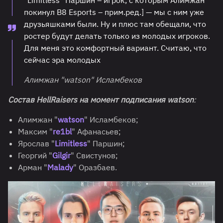
"Limitless" Паршин – игрок, с которым Алимжан
покинул B8 Esports – прим.ред.] — мы с ним уже
друзьяшками были. Ну и плюс там обещали, что
ростер будут делать только из молодых игроков.
Для меня это комфортный вариант. Считаю, что
сейчас эра молодых
Алимжан "watson" Исламбеков
Состав HellRaisers на момент подписания
watson
:
Алимжан "
watson
" Исламбеков;
Максим "
re1bl
" Афанасьев;
Ярослав "
Limitless
" Паршин;
Георгий "
Gilgir
" Свистунов;
Арман "
Malady
" Оразбаев.