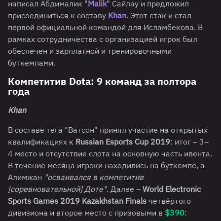
написал Абдималик "
Malik
" Сайлау и предложил
присоединиться к составу
Khan
. Этот стак и стал
первой официальной командой для Исламбекова. В
рамках сотрудничества с организацией игрок был
обеспечен и зарплатной и тренировочными
буткемпами.
Компетитив Dota: 9 команд за полтора
года
Khan
В составе тега "Ватсон" принял участие на открытых
квалификациях к
Russian Esports Cup 2019
: итог – 3–
4 место и отсутствие слота на основную часть ивента.
В течение месяца игроки находились на буткемпе, а
Алимжан
"осваивался в компетитив
[соревновательной] Доте"
. Далее –
World Electronic
Sports Games 2019 Kazakhstan Finals
четвёртого
дивизиона и второе место с призовыми в
$390
: