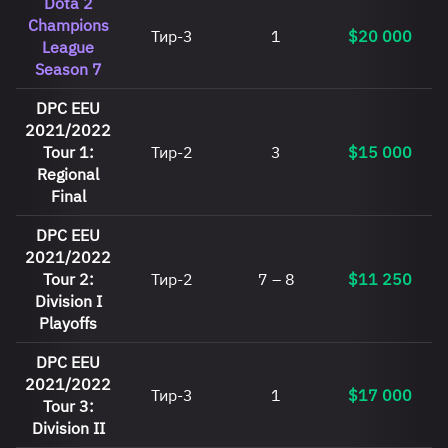
Dota 2
Champions
Тир-3
1
$20 000
League
Season 7
DPC EEU
2021/2022
Tour 1:
Тир-2
3
$15 000
Regional
Final
DPC EEU
2021/2022
Tour 2:
Тир-2
7 – 8
$11 250
Division I
Playoffs
DPC EEU
2021/2022
Тир-3
1
$17 000
Tour 3:
Division II