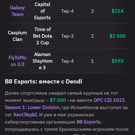
Capital
Galaxy
of
Тир-4
2
$214
Team
Esports
Time of
Caspium
Bet Dota
Тир-3
2
$2 500
Clan
2 Cup
Alaman
FlyToMo
StayHom
Тир-4
1
$593
on 3.0
e 3
В8 Esports: вместе с Dendi
Далее спортсмена ожидал самый крупный на тот
момент выигрыш –
$7 000
–на ивенте
DPC CIS 2021
Season 1: Lower Division
, где Исламбеков выступил за
тег
XactJlepbI
. И уже в мае украинская
киберспортивная организация
B8 Esports
,
попрощавшись с тремя бразильскими игроками после