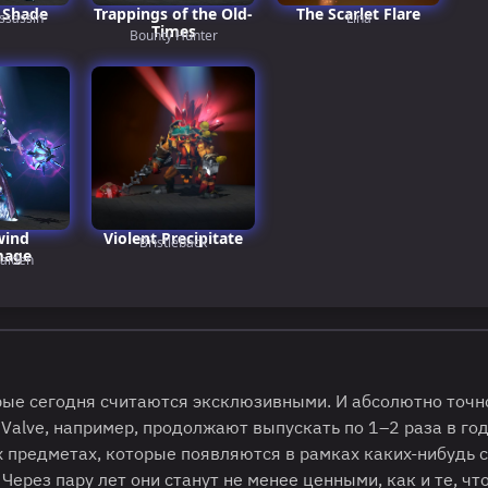
 Shade
Trappings of the Old-
The Scarlet Flare
ssassin
Lina
Times
Bounty Hunter
wind
Violent Precipitate
Bristleback
mage
Maiden
орые сегодня считаются эксклюзивными. И абсолютно точ
 Valve, например, продолжают выпускать по 1–2 раза в го
ех предметах, которые появляются в рамках каких-нибудь 
. Через пару лет они станут не менее ценными, как и те, чт