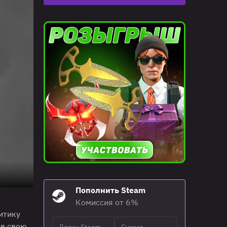
Пополнить Steam
Комиссия от 6%
итику
 в свою