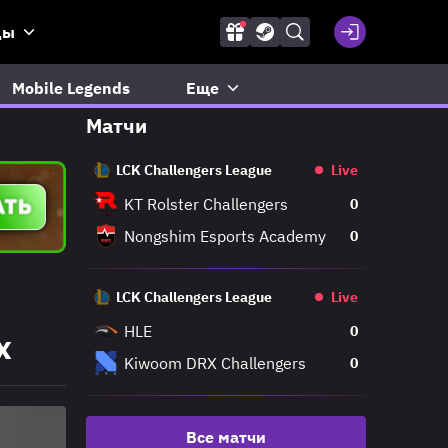
ды
Mobile Legends
Еще
Матчи
LCK Challengers League
Live
KT Rolster Challengers
0
Nongshim Esports Academy
0
LCK Challengers League
Live
HLE
0
х
Kiwoom DRX Challengers
0
Все матчи