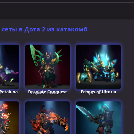
сеты в Дота 2 из катакомб
 Petaluna
Desolate Conquest
Echoes of Ultoria
le
Legion Commander
Spirit Breaker