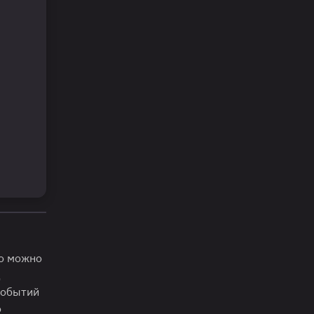
но можно
д
событий
о