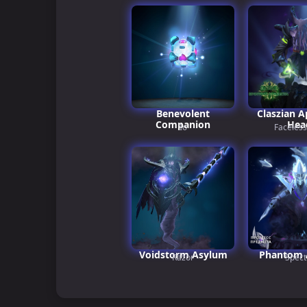
Benevolent
Claszian A
Companion
Hea
Io
Faceless
Voidstorm Asylum
Phantom 
Razor
Spect