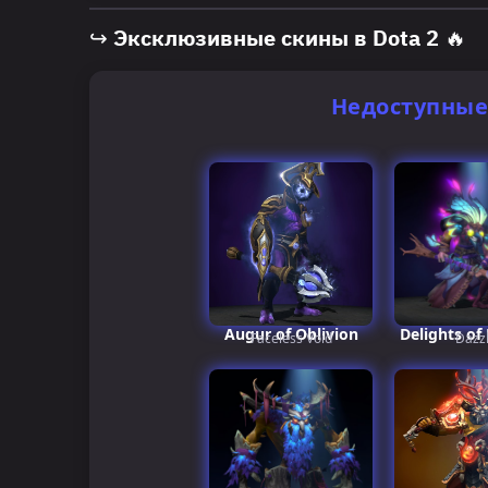
↪ Эксклюзивные скины в Dota 2 🔥
Недоступные 
Augur of Oblivion
Delights of
Faceless Void
Dazz