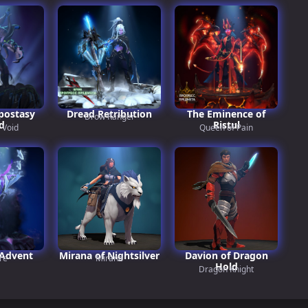
postasy
Dread Retribution
The Eminence of
Drow Ranger
d
Ristul
 Void
Queen of Pain
Advent
Mirana of Nightsilver
Davion of Dragon
re
Mirana
Hold
Dragon Knight