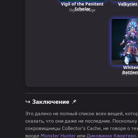
Vigil of the Penitent
Valkyries
Phantom A
Scholar
Skywrath Mage
White
Battle
Crystal 
↪ Заключение 📌
Это далеко не полный список всех вещей, кот
сказать, что они даже не последние. Поскольку
сокровищницы Collector's Cache, не говоря о т
вроде
Monster Hunter
или
Диковинок Квортеро