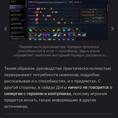
В
Первая часть руководства: порядок прокачки
спос
способностей в игре — скиллбилд. Здесь игрок
выдел
определяет наиболее выгодный порядок раскачки и
выбора талантов для персонажа на этой роли
Таким образом, руководства практически полностью
перекрывают потребности новичков, подробно
рассказывая и о способностях, и о предметах. С
другой стороны, в гайдах Доты
ничего не говорится о
синергии с героями и контрпиках
, поэтому игрокам
придется искать такую информацию в других
источниках.