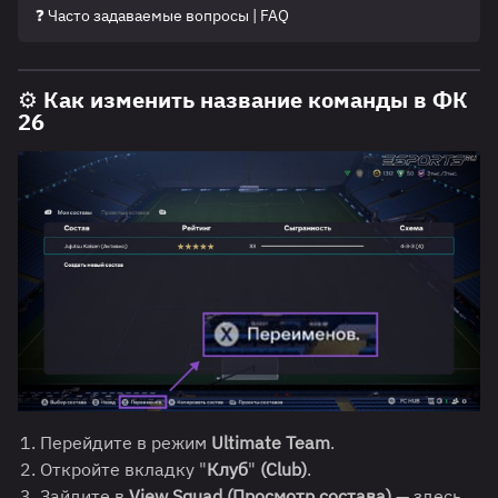
❓ Часто задаваемые вопросы | FAQ
⚙️ Как изменить название команды в ФК
26
Перейдите в режим
Ultimate Team
.
Откройте вкладку "
Клуб
"
(Club)
.
Зайдите в
View Squad (Просмотр состава)
— здесь