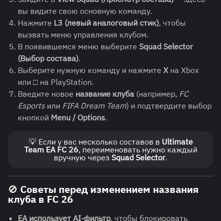
вы видите свою основную команду.
Нажмите
L3 (левый аналоговый стик)
, чтобы
вызвать меню управления клубом.
В появившемся меню выберите
Squad Selector
(Выбор состава)
.
Выберите нужную команду и нажмите
X
на Xbox
или
□
на PlayStation.
Введите новое
название клуба
(например,
FC
Esports
или
FIFA Dream Team
) и подтвердите выбор
кнопкой
Menu / Options
.
💡 Если у вас несколько составов в
Ultimate
Team EA FC 26
, переименовать нужно каждый
вручную через
Squad Selector
.
🚫 Советы перед изменением названия
клуба в FC 26
EA использует AI-фильтр
, чтобы блокировать