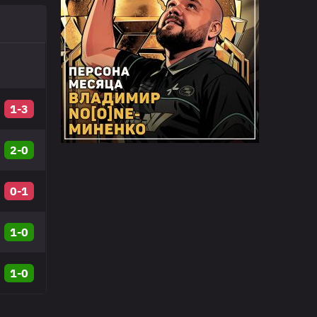
1-3
2-0
0-1
1-0
1-0