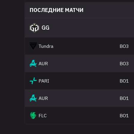
ПОСЛЕДНИЕ МАТЧИ
GG
Tundra
BO3
AUR
BO3
PARI
BO1
AUR
BO1
FLC
BO1