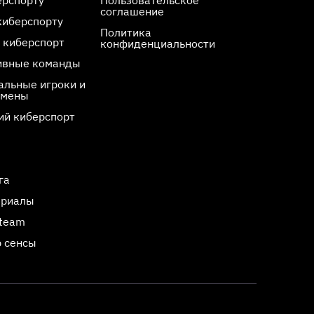
ерспорту
Пользовательское
соглашение
киберспорту
Политика
 киберспорт
конфиденциальности
ивные команды
льные игроки и
смены
ий киберспорт
га
ериалы
Steam
 сенсы