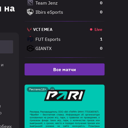
Team Jenz
0
и на
Ilbirs eSports
0
VCT EMEA
Live
FUT Esports
1
GIANTX
0
 и
Все матчи
Реклама 18+
ы
ю
обеих