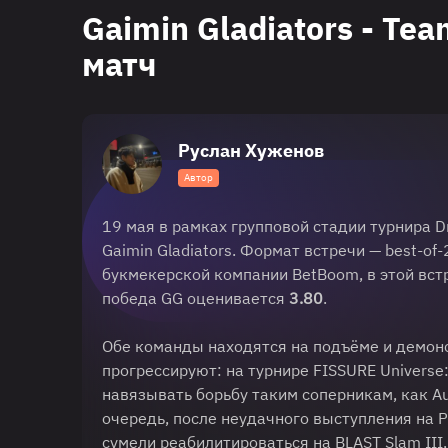
Gaimin Gladiators - Te
матч
Руслан Хуженов
Автор
19 мая в рамках групповой стадии турнира D
Gaimin Gladiators. Формат встречи — best-of
букмекерской компании BetBoom, в этой вс
победа GG оценивается
3.80
.
Обе команды находятся на подъёме и демонс
прогрессируют: на турнире FISSURE Universe:
навязывать борьбу таким соперникам, как Aur
очередь, после неудачного выступления на PG
сумели реабилитироваться на BLAST Slam II