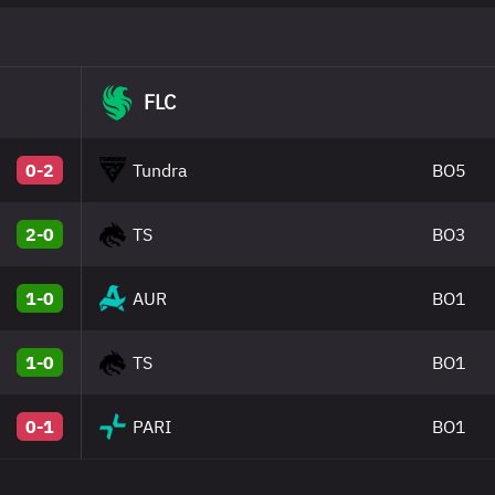
FLC
0-2
Tundra
BO5
2-0
TS
BO3
1-0
AUR
BO1
1-0
TS
BO1
0-1
PARI
BO1