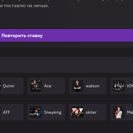
 и поставлю на ничью.
Повторить ставку
Quinn
Ace
watson
tO
ATF
Sneyking
skiter
Ma