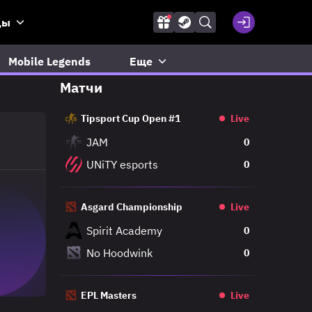
ды
Mobile Legends
Еще
Матчи
Tipsport Cup Open #1
Live
JAM
0
UNiTY esports
0
Asgard Championship
Live
Spirit Academy
0
No Hoodwink
0
EPL Masters
Live