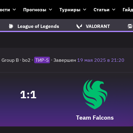
ости
Прогнозы
Турниры
Статьи
Гай
League of Legends
VALORANT
- Group B
bo2
ТИР-S
Завершен
19 мая 2025 в 21:20
1
:
1
Team Falcons