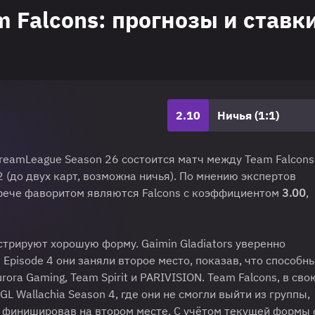
am Falcons: прогнозы и ставк
2.10
Ничья (1:1)
reamLeague Season 26 состоится матч между Team Falcons
-2 (до двух карт, возможна ничья). По мнению экспертов
трече фаворитом являются Falcons с коэффициентом
3.00
,
трируют хорошую форму. Gaimin Gladiators уверенно
 Episode 4 они заняли второе место, показав, что способн
ora Gaming, Team Spirit и PARIVISION. Team Falcons, в сво
L Wallachia Season 4, где они не смогли выйти из группы,
I, финишировав на втором месте. С учётом текущей формы 