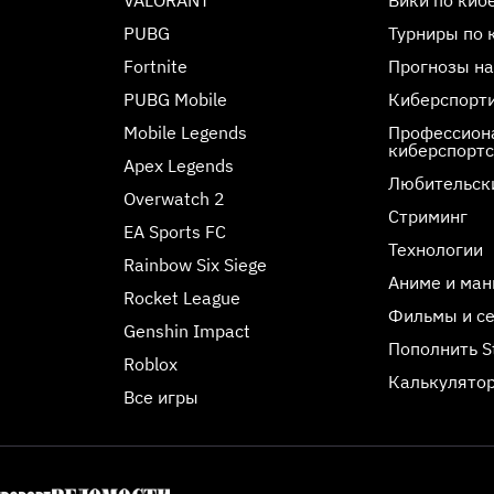
VALORANT
Вики по киб
PUBG
Турниры по 
Fortnite
Прогнозы на
PUBG Mobile
Киберспорт
Mobile Legends
Профессиона
киберспорт
Apex Legends
Любительск
Overwatch 2
Стриминг
EA Sports FC
Технологии
Rainbow Six Siege
Аниме и ман
Rocket League
Фильмы и с
Genshin Impact
Пополнить 
Roblox
Калькулятор
Все игры