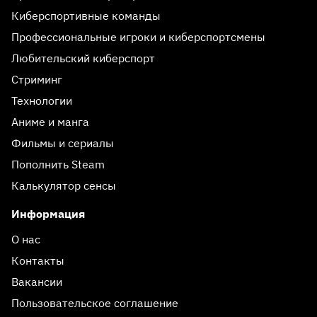
Киберспортивные команды
Профессиональные игроки и киберспортсмены
Любительский киберспорт
Стриминг
Технологии
Аниме и манга
Фильмы и сериалы
Пополнить Steam
Калькулятор сенсы
Информация
О нас
Контакты
Вакансии
Пользовательское соглашение