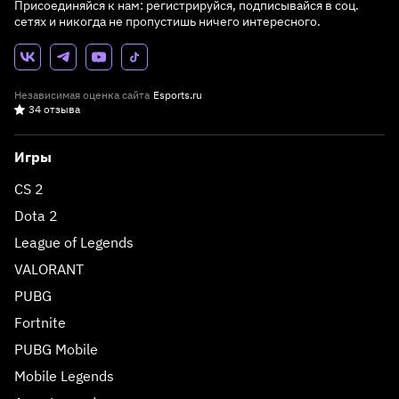
Присоединяйся к нам: регистрируйся, подписывайся в соц.
сетях и никогда не пропустишь ничего интересного.
Независимая оценка сайта
Esports.ru
34 отзыва
Игры
CS 2
Dota 2
League of Legends
VALORANT
PUBG
Fortnite
PUBG Mobile
Mobile Legends