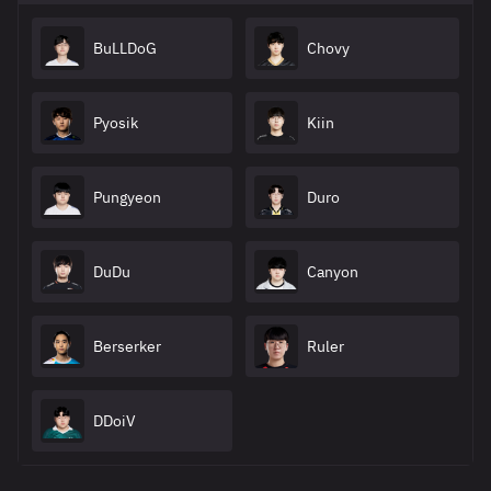
BuLLDoG
Chovy
Pyosik
Kiin
Pungyeon
Duro
DuDu
Canyon
Berserker
Ruler
DDoiV