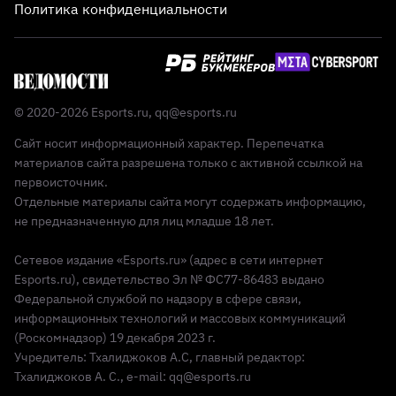
Политика конфиденциальности
© 2020-2026 Esports.ru,
qq@esports.ru
Сайт носит информационный характер. Перепечатка
материалов сайта разрешена только с активной ссылкой на
первоисточник.
Отдельные материалы сайта могут содержать информацию,
не предназначенную для лиц младше 18 лет.
Сетевое издание «Esports.ru» (адрес в сети интернет
Esports.ru), свидетельство Эл № ФС77-86483 выдано
Федеральной службой по надзору в сфере связи,
информационных технологий и массовых коммуникаций
(Роскомнадзор) 19 декабря 2023 г.
Учредитель: Тхалиджоков А.С, главный редактор:
Тхалиджоков А. С., e-mail: qq@esports.ru