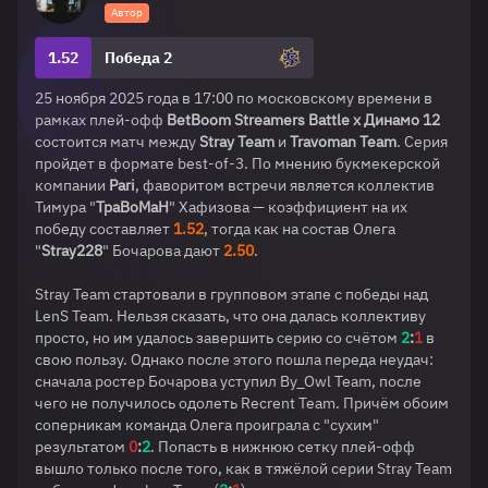
Автор
1.52
Победа 2
25 ноября 2025 года в 17:00 по московскому времени в
рамках плей-офф
BetBoom Streamers Battle x Динамо 12
состоится матч между
Stray Team
и
Travoman Team
. Серия
пройдет в формате best-of-3. По мнению букмекерской
компании
Pari
, фаворитом встречи является коллектив
Тимура "
TpaBoMaH
" Хафизова — коэффициент на их
победу составляет
1.52
, тогда как на состав Олега
"
Stray228
" Бочарова дают
2.50
.
Stray Team стартовали в групповом этапе с победы над
LenS Team. Нельзя сказать, что она далась коллективу
просто, но им удалось завершить серию со счётом
2
:
1
в
свою пользу. Однако после этого пошла переда неудач:
сначала ростер Бочарова уступил By_Owl Team, после
чего не получилось одолеть Recrent Team. Причём обоим
соперникам команда Олега проиграла с "сухим"
результатом
0
:
2
. Попасть в нижнюю сетку плей-офф
вышло только после того, как в тяжёлой серии Stray Team