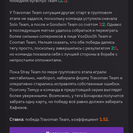
победили dyrachyo Team (
2
:
1
).
У Travoman Team ситуация другая: старт в групповом
этапе не задался, поскольку команда уступила сначала
Solo Team, а после и Goodwin Team со счётом
1
:
2
. Однако
в последующих матчах удалось собраться и переиграть
более сильных соперников в лице VooDooSh Team и
Cooman Team. Нельзя сказать, что обе победы дались
тегу просто, поскольку завершились с результатом
2
:
1
,
но команда показала себя с лучшей стороны в борьбе с
непростыми оппонентами.
Пока Stray Team по мере группового этапа играли
нестабильно, наоборот, набирали форму Travoman Team и
оперативно старались исправлять собственные ошибки.
Поэтому Тимур и команда в предстоящей серии выглядят
более уверенными. Возможно, у тега Бочарова получится
забрать одну карту, но победу всё равно должен забирать
Хафизов.
Ставка
: победа Travoman Team, коэффициент
1.52
.