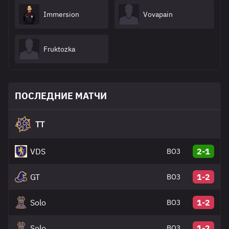
Immersion
Vovapain
Fruktozka
ПОСЛЕДНИЕ МАТЧИ
TT
VDS
2-1
BO3
GT
1-2
BO3
Solo
1-2
BO3
Solo
1-2
BO3