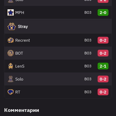
MPH
2-0
BO3
Stray
Recrent
0-2
BO3
BOT
0-2
BO3
LenS
2-1
BO3
Solo
0-2
BO3
RT
0-2
BO3
Комментарии