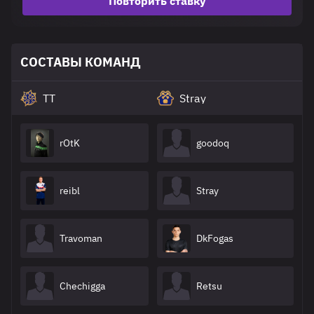
Повторить ставку
СОСТАВЫ КОМАНД
TT
Stray
rOtK
goodoq
reibl
Stray
Travoman
DkFogas
Chechigga
Retsu