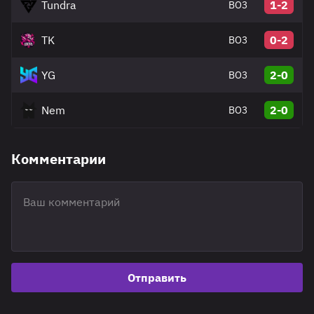
Tundra
1-2
BO3
TK
0-2
BO3
YG
2-0
BO3
Nem
2-0
BO3
Комментарии
Отправить