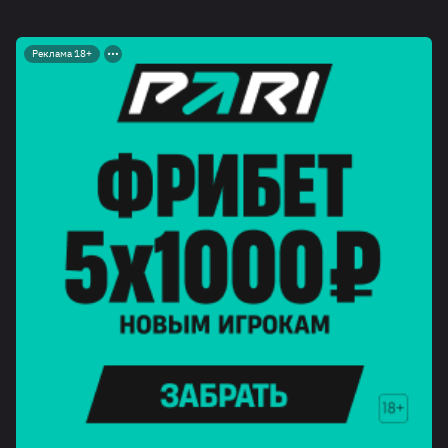
Реклама 18+