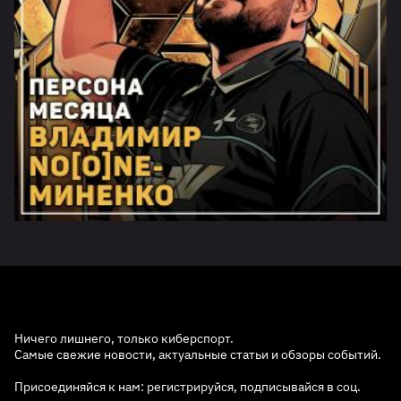
Ничего лишнего, только киберспорт.
Самые свежие новости, актуальные статьи и обзоры событий.
Присоединяйся к нам: регистрируйся, подписывайся в соц.