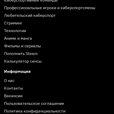
Киберспортивные команды
Профессиональные игроки и киберспортсмены
Любительский киберспорт
Стриминг
Технологии
Аниме и манга
Фильмы и сериалы
Пополнить Steam
Калькулятор сенсы
Информация
О нас
Контакты
Вакансии
Пользовательское соглашение
Политика конфиденциальности