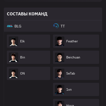
СОСТАВЫ КОМАНД
BLG
TT
Elk
Feather
Bin
Beichuan
ON
SeTab
1xn
Hoya