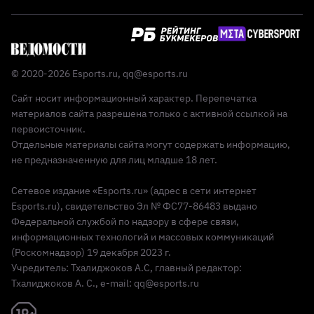
© 2020-2026 Esports.ru,
qq@esports.ru
Сайт носит информационный характер. Перепечатка
материалов сайта разрешена только с активной ссылкой на
первоисточник.
Отдельные материалы сайта могут содержать информацию,
не предназначенную для лиц младше 18 лет.
Сетевое издание «Esports.ru» (адрес в сети интернет
Esports.ru), свидетельство Эл № ФС77-86483 выдано
Федеральной службой по надзору в сфере связи,
информационных технологий и массовых коммуникаций
(Роскомнадзор) 19 декабря 2023 г.
Учредитель: Тхалиджоков А.С, главный редактор:
Тхалиджоков А. С., e-mail: qq@esports.ru