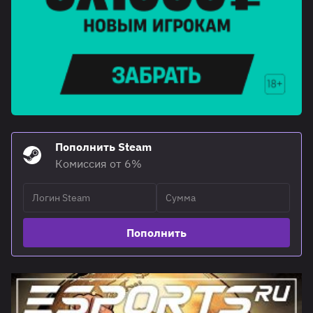
Пополнить Steam
Комиссия от 6%
Пополнить