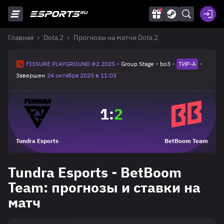
Главная
Dota 2
Прогнозы на матчи Dota 2
FISSURE PLAYGROUND #2 2025
Group Stage
bo3
ТИР-A
Завершен
24 октября 2025 в 11:03
1
:
2
Tundra Esports
BetBoom Team
Tundra Esports - BetBoom
Team: прогнозы и ставки на
матч