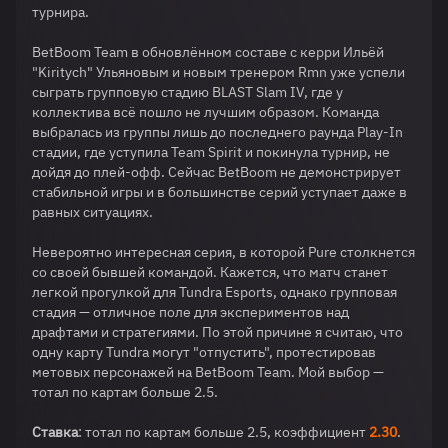
турнира.
BetBoom Team в обновлённом составе с керри Ильёй
"Kiritych" Ульяновым и новым тренером Rmn уже успели
сыграть групповую стадию BLAST Slam IV, где у
коллектива всё пошло не лучшим образом. Команда
выбралась из группы лишь до последнего раунда Play-In
стадии, где уступила Team Spirit и покинула турнир, не
дойдя до плей-офф. Сейчас BetBoom не демонстрирует
стабильной игры и в большинстве серий уступает даже в
равных ситуациях.
Невероятно интересная серия, в которой Pure столкнется
со своей бывшей командой. Кажется, что матч станет
легкой прогулкой для Tundra Esports, однако групповая
стадия — отличное поле для экспериментов над
драфтами и стратегиями. По этой причине я считаю, что
одну карту Tundra могут "отпустить", протестировав
метовых персонажей на BetBoom Team. Мой выбор —
тотал по картам больше 2.5.
Ставка
: тотал по картам больше 2.5, коэффициент
2.30
.