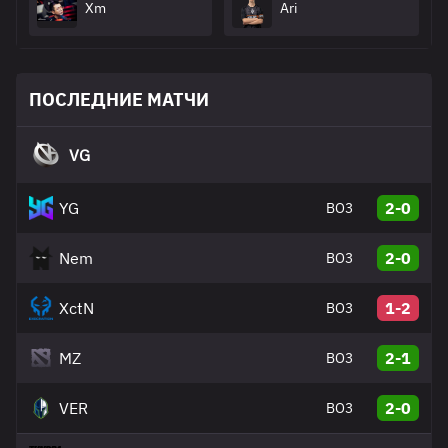
Xm
Ari
ПОСЛЕДНИЕ МАТЧИ
VG
YG
2-0
BO3
Nem
2-0
BO3
XctN
1-2
BO3
MZ
2-1
BO3
VER
2-0
BO3