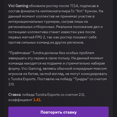
Vici Gaming
обновили ростер после TI14, подписав в
состав финалиста чемпионата мира Го "Xm" Хунчэн. На
данный момент коллектив не принимал участие в
интернациональных турнирах, сыграв лишь на
региональных отборочных. Реальное положение дел и
потенциал коллектива станет известен уже после
первых матчей FPG 2, так как ростер покажет себя
против сильных команд из других регионов.
"Праймовые" Tundra должны без особых проблем
завершать эту серию в свою пользу. На данный момент
команда находится на подъеме и стремительно набирая
форму. Vici Gaming, являясь обычной очередным миксом
игроков из Китая, на мой взгляд, не могут конкурировать
с Tundra Esports. Поставлю на победу "Тундры" со счетом
2:0.
Ставка
: победа Tundra Esports со счетом 2:0,
коэффициент
1.41
.
Повторить ставку