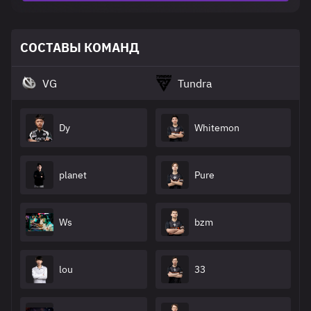
СОСТАВЫ КОМАНД
VG
Tundra
Dy
Whitemon
planet
Pure
Ws
bzm
lou
33