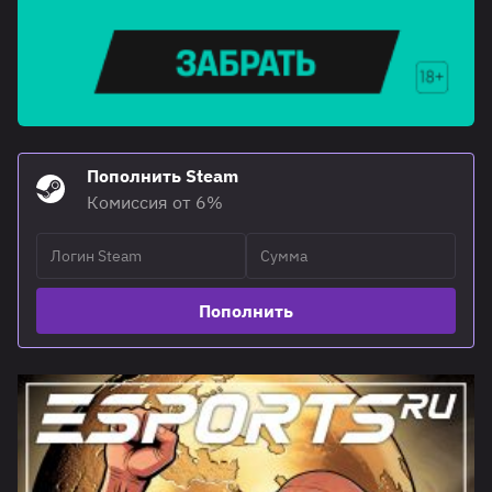
Пополнить Steam
Комиссия от 6%
Пополнить