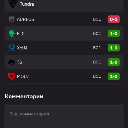
Tundra
AUREUS
0-1
BO1
FLC
1-0
BO1
XctN
1-0
BO1
TS
1-0
BO1
MOUZ
1-0
BO1
Комментарии