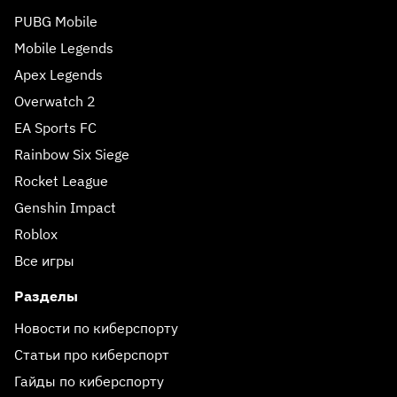
PUBG Mobile
Mobile Legends
Apex Legends
Overwatch 2
EA Sports FC
Rainbow Six Siege
Rocket League
Genshin Impact
Roblox
Все игры
Разделы
Новости по киберспорту
Статьи про киберспорт
Гайды по киберспорту