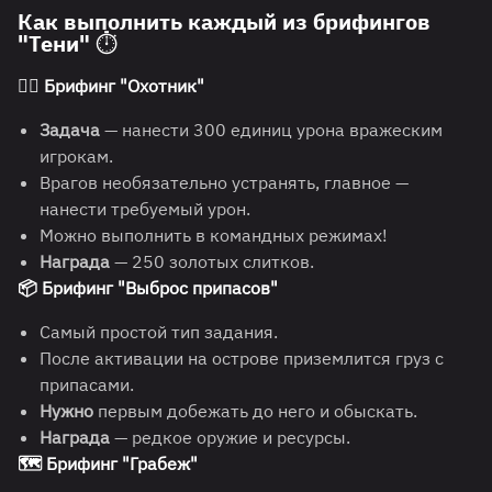
Как выполнить каждый из брифингов
"Тени" ⏱️
🕵️‍♂️ Брифинг "Охотник"
Задача
— нанести 300 единиц урона вражеским
игрокам.
Врагов необязательно устранять, главное —
нанести требуемый урон.
Можно выполнить в командных режимах!
Награда
— 250 золотых слитков.
📦 Брифинг "Выброс припасов"
Самый простой тип задания.
После активации на острове приземлится груз с
припасами.
Нужно
первым добежать до него и обыскать.
Награда
— редкое оружие и ресурсы.
🗺️ Брифинг "Грабеж"