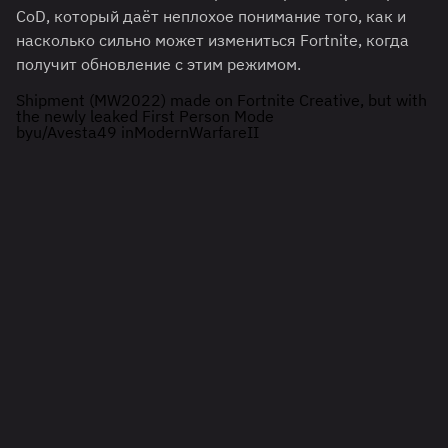
CoD, который даёт неплохое понимание того, как и
насколько сильно может измениться Fortnite, когда
получит обновление с этим режимом.
Shipment (MW2022) made on Fortnite Creative, but with
the newly leaked First Person Mode
by
u/Avesta49
in
ModernWarfareII