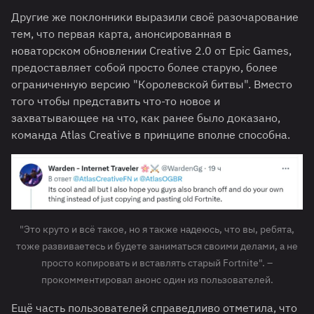
Другие же поклонники выразили своё разочарование
тем, что первая карта, анонсированная в
новаторском обновлении Creative 2.0 от Epic Games,
предоставляет собой просто более старую, более
ограниченную версию "Королевской битвы". Вместо
того чтобы представить что-то новое и
захватывающее на что, как ранее было доказано,
команда Atlas Creative в принципе вполне способна.
"Это круто и всё такое, но я также надеюсь, что вы, ребята,
тоже развиваетесь и будете заниматься своими делами, а не
просто копировать и вставлять старый Fortnite". –
прокомментировал анонс один из пользователей.
Ещё часть пользователей справедливо отметила, что