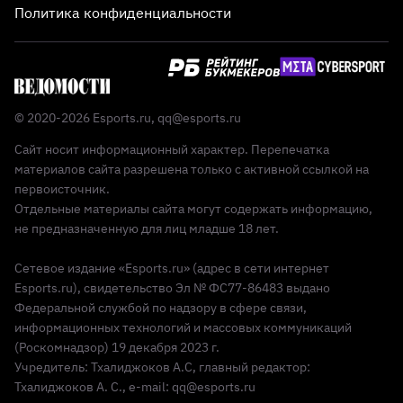
Политика конфиденциальности
© 2020-2026 Esports.ru,
qq@esports.ru
Сайт носит информационный характер. Перепечатка
материалов сайта разрешена только с активной ссылкой на
первоисточник.
Отдельные материалы сайта могут содержать информацию,
не предназначенную для лиц младше 18 лет.
Сетевое издание «Esports.ru» (адрес в сети интернет
Esports.ru), свидетельство Эл № ФС77-86483 выдано
Федеральной службой по надзору в сфере связи,
информационных технологий и массовых коммуникаций
(Роскомнадзор) 19 декабря 2023 г.
Учредитель: Тхалиджоков А.С, главный редактор:
Тхалиджоков А. С., e-mail: qq@esports.ru