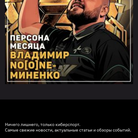
Ничего лишнего, только киберспорт.
Самые свежие новости, актуальные статьи и обзоры событий.