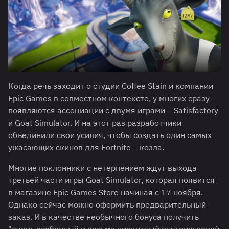
Когда речь заходит о студии Coffee Stain и компании
Epic Games в совместном контексте, у многих сразу
появляются ассоциации с двумя играми – Satisfactory
и Goat Simulator. И на этот раз разработчики
объединили свои усилия, чтобы создать один самых
ужасающих скинов для Fortnite – козла.
Многие поклонники с нетерпением ждут выхода
третьей части игры Goat Simulator, которая появится
в магазине Epic Games Store начиная с 17 ноября.
Однако сейчас можно оформить предварительный
заказ. И в качестве необычного бонуса получить