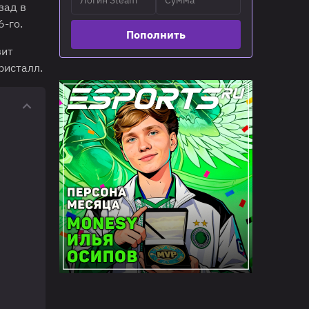
зад в
-го.
Пополнить
вит
ристалл.