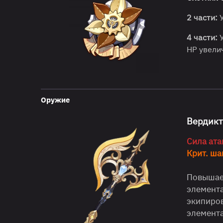
2 части:
У
4 части:
У
HP увели
Оружие
Вердик
Сила ата
Крит. ша
Повышает
элемента
экипиров
элемента