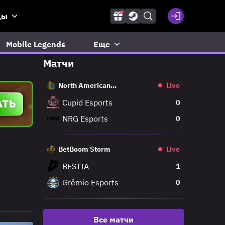
ды
Mobile Legends
Еще
Матчи
North American
Live
Challengers League
Cupid Esports
0
NRG Esports
0
BetBoom Storm
Live
BESTIA
1
Grêmio Esports
0
Все матчи