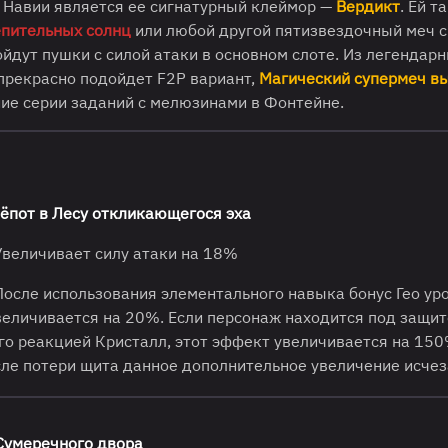
 Навии является ее сигнатурный клеймор —
Вердикт
. Ей т
епительных солнц
или любой другой пятизвездочный меч 
йдут пушки с силой атаки в основном слоте. Из легендарн
х прекрасно подойдет F2P вариант,
Магический супермеч в
ние серии заданий с мелюзинами в Фонтейне.
ёпот в Лесу откликающегося эха
величивает силу атаки на 18%
осле использования элементального навыка бонус Гео ур
увеличивается на 20%. Если персонаж находится под защит
го реакцией Кристалл, этот эффект увеличивается на 150
осле потери щита данное дополнительное увеличение исче
Сумеречного двора