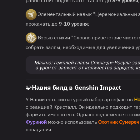
равно стоит поднять этот талант до
8-9 уровня
;
Элементальный навык "Церемониальный за
прокачать до
9-10 уровня
;
Взрыв стихии "Словно приветствие чистог
собрать залпы, необходимые для увеличения ур
❗Важно: гемплей главы Спина-ди-Росула за
а урон от зависит от количества зарядов,
🧩Навия билд в Genshin Impact
У Навии есть сигнатурный набор артефактов
Но
с реакцией Кристалл. Он идеально подходит ге
фармить именно его. Однако подземелье с этим
Фуриной
можно использовать
Охотник Сумереч
попадания.