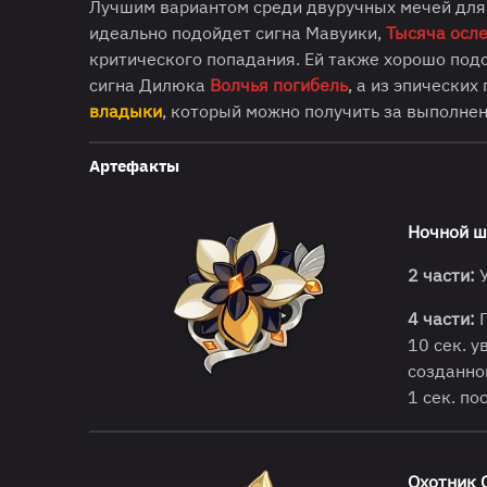
Лучшим вариантом среди двуручных мечей для
идеально подойдет сигна Мавуики,
Тысяча осл
критического попадания. Ей также хорошо подо
сигна Дилюка
Волчья погибель
, а из эпически
владыки
, который можно получить за выполне
Артефакты
Ночной ш
2 части:
У
4 части:
П
10 сек. 
созданно
1 сек. п
Охотник 