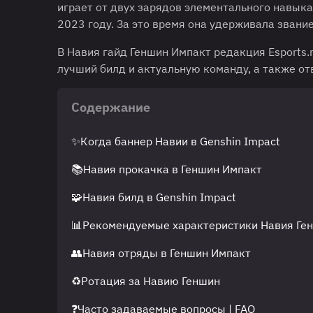
играет от двух зарядов элементального навыка.
2023 году. За это время она удерживала звани
В Навия гайд Геншин Импакт редакция Esports.
лучший билд и актуальную команду, а также отв
Содержание
✨Когда баннер Навии в Genshin Impact
📚Навия прокачка в Геншин Импакт
🧩Навия билд в Genshin Impact
📊Рекомендуемые характеристики Навия Ге
👥Навия отряды в Геншин Импакт
♻️Ротация за Навию Геншин
❓Часто задаваемые вопросы | FAQ