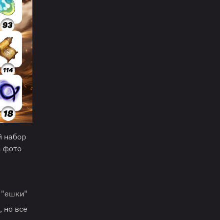
й набор
а фото
 "ешки"
 но все