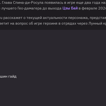
 Глава Спина-ди-Росула появилась в игре еще два года на
е лучшего Гео-дамагера до выхода
Цзы Бай
в феврале 2026
ru расскажет о текущей актуальности персонажа, предста
етит на вопрос об игре героиня в отрядах через Лунный к
ншин гайд