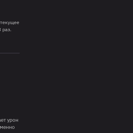
 текущее
 раз.
ает урон
еменно