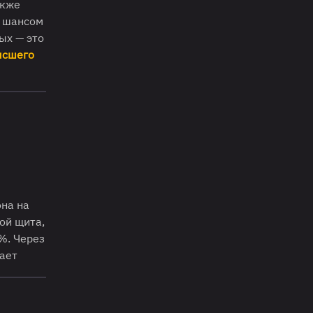
акже
с шансом
ых — это
ысшего
она на
ой щита,
%. Через
зает