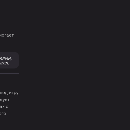
могает
лями,
талл.
 под игру
едует
ах с
ого