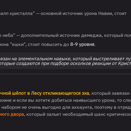
лп кристалла" — основной источник урона Навии, стоит
о неба" — дополнительный источник демеджа, который по
она "ешки", стоит повысить до
8-9 уровня
.
вязан на элементальном навыке, который выстреливает пу
 которые создаются при подборе осколков реакции от Крис
чной шёпот в Лесу откликающегося эха
, который завязан
роине и если вы хотите добиться наивысшего урона, то сл
 набором не очень выгодно для аккаунта, поэтому в отряд
ного двора
, который зальет необходимый шанс критическ