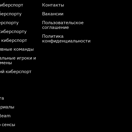
киберспорт
Контакты
берспорту
Вакансии
ерспорту
Пользовательское
соглашение
киберспорту
Политика
 киберспорт
конфиденциальности
ивные команды
льные игроки и
смены
ий киберспорт
га
ериалы
Steam
 сенсы