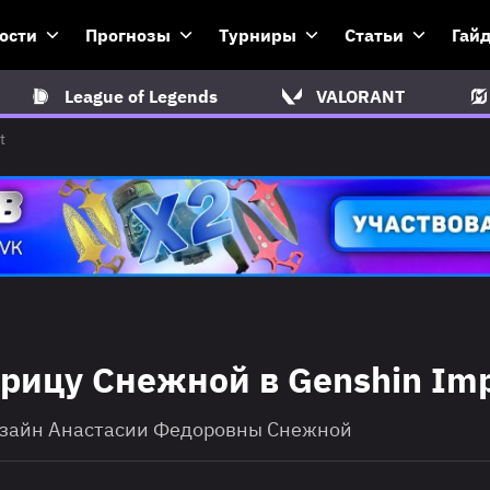
ости
Прогнозы
Турниры
Статьи
Гай
League of Legends
VALORANT
t
рицу Снежной в Genshin Im
дизайн Анастасии Федоровны Снежной