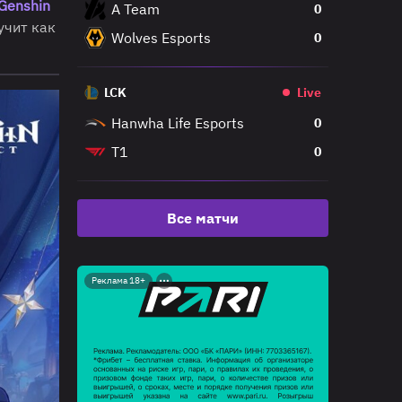
Genshin
A Team
0
учит как
Wolves Esports
0
LCK
Live
Hanwha Life Esports
0
T1
0
Все матчи
Реклама 18+