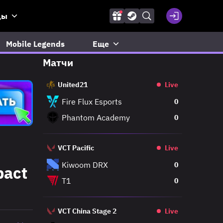
ды
Mobile Legends
Еще
Матчи
United21
Live
Fire Flux Esports
0
Phantom Academy
0
VCT Pacific
Live
Kiwoom DRX
0
pact
T1
0
VCT China Stage 2
Live