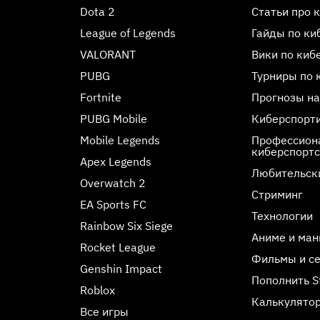
Dota 2
Статьи про 
League of Legends
Гайды по ки
VALORANT
Вики по киб
PUBG
Турниры по 
Fortnite
Прогнозы на
PUBG Mobile
Киберспорт
Mobile Legends
Профессиона
киберспорт
Apex Legends
Любительск
Overwatch 2
Стриминг
EA Sports FC
Технологии
Rainbow Six Siege
Аниме и ман
Rocket League
Фильмы и с
Genshin Impact
Пополнить 
Roblox
Калькулятор
Все игры