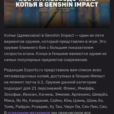
Копье (древковое) в Genshin Impact — один из пяти
вариантов оружия, который представлен в игре. Это
оружие ближнего боя с большим показателем
скорости атаки. Копья в Геншине являются одним из
самых популярных предметов снаряжения.
Редакция Esports.ru представила вам список всех
пятизвездочных копий, доступных в Геншин Импакт
на момент патча 6.1. Оружие данной категории
подходит для 21 персонажей: Флинс, Инеффа,
Эскофье, Иансан, Качина, Эмилия, Арлекино, Шеврёз,
Мика, Яо Яо, Кандакия, Сайно, Юнь Цзинь, Шэнь Хэ,
Тома, Райдэн, Розария, Ху Тао, Чжун Ли, Сян Лин, Сяо.
В
отдельном материале
мы перечислили все