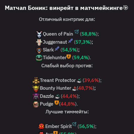
Матчап Боник: винрейт в матчмейкинге🎯
Отличный контрпик для:
Queen of Pain
(
58,8%
);
Juggernaut
(
57,3%
)
;
Slark
(
54,5%
)
;
Tidehunter
(
59,4%
).
Слабый выбор против:
Treant Protector
(
39,6%
);
Bounty Hunter
(
48,7%
)
;
Dazzle
(
44,4%
);
Pudge
(
44,8%
).
Лучшие тиммейты:
Ember Spirit
(
56,5%
);