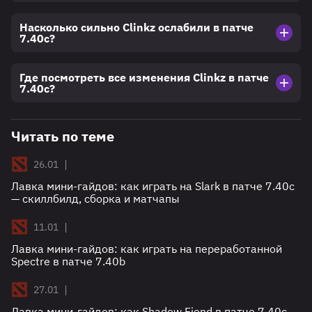
Насколько сильно Clinkz ослабили в патче
7.40c?
Где посмотреть все изменения Clinkz в патче
7.40c?
Читать по теме
|
26.01
Лавка мини-гайдов: как играть на Slark в патче 7.40c
— скиллбилд, сборка и матчапы
|
11.01
Лавка мини-гайдов: как играть на переработанной
Spectre в патче 7.40b
|
27.01
Лавка мини-гайдов: как Shadow Fiend в патче 7.40c