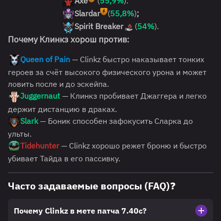
Axe
(
55,9%
).
Slardar
(
55,8%
)
;
Spirit Breaker
(
54%
).
Почему Клинкз хорош против:
Queen of Pain
— Clinkz быстро наказывает тонких
героев за счёт высокого физического урона и может
ловить после и до эскейпа.
Juggernaut
— Клинкз пробивает Джаггера и легко
держит дистанцию в драках.
Slark
— Боник способен зафокусить Сларка до
ульты.
Tidehunter
— Clinkz хорошо режет броню и быстро
убивает Тайда в его пассивку.
Часто задаваемые вопросы (FAQ)❓
Почему Clinkz в мете патча 7.40c?