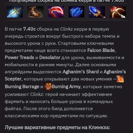
В патче
7.40c
сборка на Clinkz керри в первую
очередь строится вокруг быстрого набора темпа и
высокого урона с руки. Стартовыми ключевыми
предметами чаще всего становятся
Falcon Blade
,
Power Treads
и
Desolator
для урона, выживаемости и
мобильности в ранние минуты. Далее основными
апгрейдами выделяются
Aghanim's Shard
и
Aghanim's
Scepter
, которые открывают два новых умения —
Burning Barrage
и
Burning Army
, которые заметно
усиливают Clinkz: герой начинает эффективнее
фармить и наносить больше урона в командных
файтах. После этого билд дополняется
классическими кор-предметами по ситуации.
Лучшие вариативные предметы на Клинкза
: