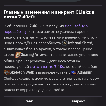
Главные изменения и винрейт CLinkz в
патче 7.40c🔄
В обновлении
7.40
Clinkz получил
масштабную
переработку
, которая заметно усилила героя и
вернула его в мету. Ключевыми изменениями стали
новая врождённая способность
Infernal Shred
,
снижающая броню врагов, а также возвращение
стрел
Searing Arrows
, что значительно увеличило
общий урон персонажа. Даже несмотря на
последующий
фикс в патче
7.40c
, который ослабил
Skeleton Walk
и взаимодействие с
Aghanim
,
Clinkz сохранил высокую результативность на любом
рейтинге и продолжает оставаться одним из самых
опасных керри текущего апдейта.
Ранг
Винрейт