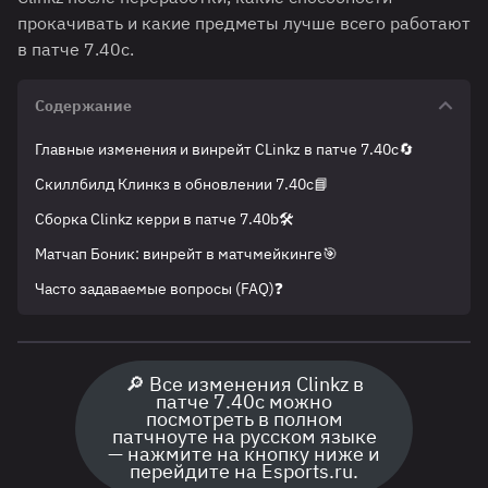
прокачивать и какие предметы лучше всего работают
в патче 7.40c.
Содержание
Главные изменения и винрейт CLinkz в патче 7.40c🔄
Скиллбилд Клинкз в обновлении 7.40c📘
Сборка Clinkz керри в патче 7.40b🛠️
Матчап Боник: винрейт в матчмейкинге🎯
Часто задаваемые вопросы (FAQ)❓
🔎 Все изменения Clinkz в
патче 7.40c можно
посмотреть в полном
патчноуте на русском языке
— нажмите на кнопку ниже и
перейдите на Esports.ru.