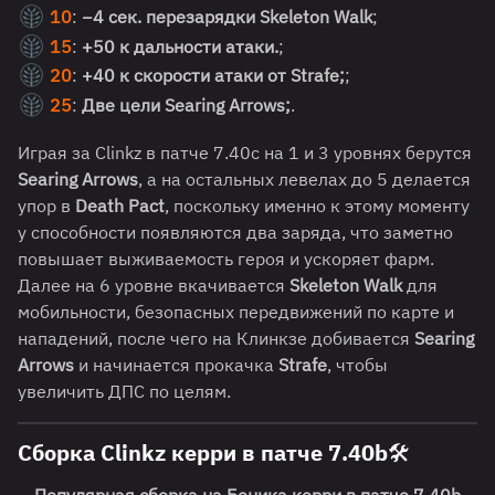
10
:
−4 сек. перезарядки Skeleton Walk
;
15
:
+50 к дальности атаки.
;
20
:
+40 к скорости атаки от Strafe;
;
25
:
Две цели Searing Arrows;
.
Играя за Clinkz в патче 7.40c на 1 и 3 уровнях берутся
Searing Arrows
, а на остальных левелах до 5 делается
упор в
Death Pact
, поскольку именно к этому моменту
у способности появляются два заряда, что заметно
повышает выживаемость героя и ускоряет фарм.
Далее на 6 уровне вкачивается
Skeleton Walk
для
мобильности, безопасных передвижений по карте и
нападений, после чего на Клинкзе добивается
Searing
Arrows
и начинается прокачка
Strafe
, чтобы
увеличить ДПС по целям.
Сборка Clinkz керри в патче 7.40b🛠️
Популярная сборка на Боника керри в патче 7.40b