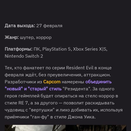
Дата выхода:
27 февраля
Жанр:
шутер, хоррор
Платформы:
ПК, PlayStation 5, Xbox Series X|S,
Nintendo Switch 2
Тех, кто фанатеет по серии Resident Evil в конце
февраля ждёт, без преувеличения, аттракцион.
Разработчики из
Capcom
намерены
объединить
"новый" и "старый" стиль
"Резидента". За одного
героя геймплей будет опираться на стелс-хоррор в
стиле RE 7, а за другого — позволит раскидывать
чудовищ с "вертушки" и лихо добивать их, используя
приёмчики "ган-фу" в стиле Джона Уика.