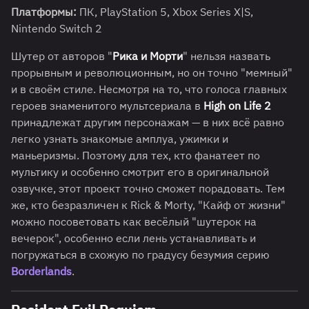
Платформы:
ПК, PlayStation 5, Xbox Series X|S,
Nintendo Switch 2
Шутер от авторов "
Рика и Морти
" нельзя назвать
прорывным и революционным, но он точно "мемный"
и в своём стиле. Несмотря на то, что голоса главных
героев знаменитого мультсериала в
High on Life 2
принадлежат другим персонажам — в них всё равно
легко узнать знакомые амплуа, ужимки и
маньеризмы. Поэтому для тех, кто фанатеет по
мультику и особенно смотрит его в оригинальной
озвучке, этот проект точно сможет порадовать. Тем
же, кто безразличен к Rick & Morty, "Кайф от жизни"
можно посоветовать как весёлый "шутерок на
вечерок", особенно если лень устанавливать и
погружаться в схожую по градусу безумия серию
Borderlands
.