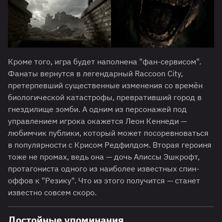
Кроме того, игра будет наполнена "фан-сервисом".
Фанаты вернутся в легендарный Raccoon City,
претерпевший существенные изменения со времён
биологической катастрофы, превративший город в
гнездилище зомби. А одним из персонажей под
управлением игрока окажется Леон Кеннеди —
любимчик публики, который может посоревноваться
в популярности с Крисом Редфилдом. Вторая героиня
тоже не промах, ведь она — дочь Алиссы Эшкрофт,
протагониста одного из наиболее известных спин-
оффов к "Резику". Что из этого получится — станет
известно совсем скоро.
Достойные упоминания