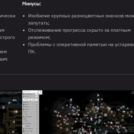
Минусы:
тически
Изобилие крупных разноцветных значков мо
запутать;
ам
Отслеживание прогресса скрыто за платным
ыстрого
режимом;
Проблемы с оперативной памятью на устаре
ием
ПК.
щих