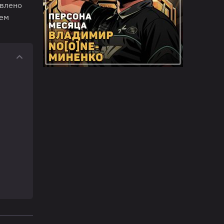
авлено
оем