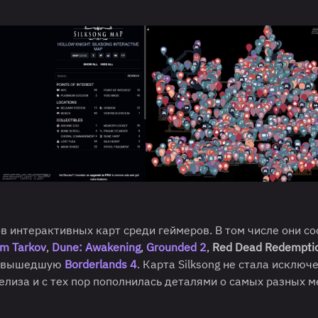
в интерактивных карт среди геймеров. В том числе они с
om Tarkov
,
Dune: Awakening
,
Grounded 2
,
Red Dead Redempti
но вышедшую
Borderlands 4
. Карта Silksong не стала исключ
елиза и с тех пор пополнилась деталями о самых разных м