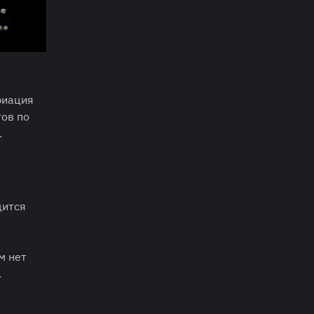
риация
тов по
.
дится
м нет
.