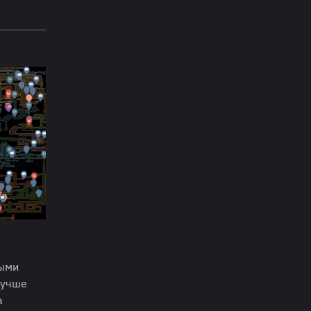
мыми
лучше
а