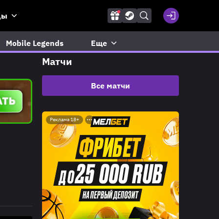
ды
Mobile Legends
Еще
Матчи
Все матчи
Реклама 18+