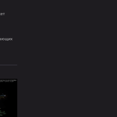
жет
вающих