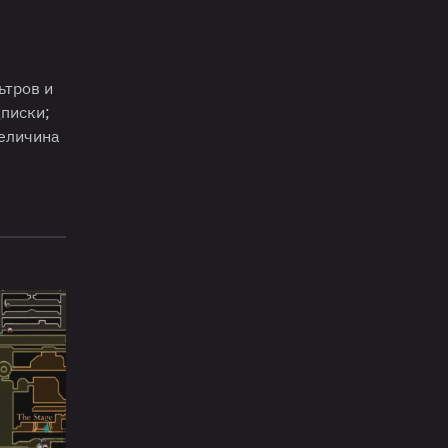
ьтров и
писки;
величина