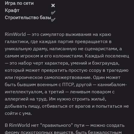
Игра по сети
❌
Крафт
✅
Строительство базы
✅
RimWorld — это симулятор выживания на краю
галактики, где каждая партия превращается в
уникальную драму, написанную не сценаристами, а
самим игроком и его колонистами. Каждый поселенец
— это набор черт характера, умений и бэкграунда,
который может превратить простую ссору в трагедию
или героическое самопожертвование. Один может
быть бывшим военным с ПТСР, другой — каннибалом-
интеллектуалом, а третий — ленивым поваром с
аллергией на труд. Им нужно строить жильё,
добывать пищу, отбиваться от врагов и попытаться не
сойти с ума.
В RimWorld нет "правильного" пути — можно создать
ферму психотропных веществ, быть безжалостным