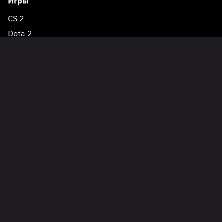
Игры
CS 2
Dota 2
League of Legends
VALORANT
PUBG
Fortnite
PUBG Mobile
Mobile Legends
Apex Legends
Overwatch 2
EA Sports FC
Rainbow Six Siege
Rocket League
Genshin Impact