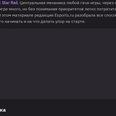
 Star Rail
. Центральная механика любой гача-игры, через
игре много, но без понимания приоритетов легко потратит
В этом материале редакция Esports.ru разобрала все спос
о начинать и на что делать упор на старте.
ика