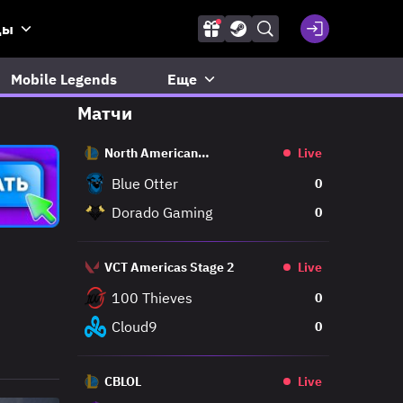
ды
Mobile Legends
Еще
Матчи
North American
Live
Challengers League
Blue Otter
0
Dorado Gaming
0
VCT Americas Stage 2
Live
100 Thieves
0
Cloud9
0
CBLOL
Live