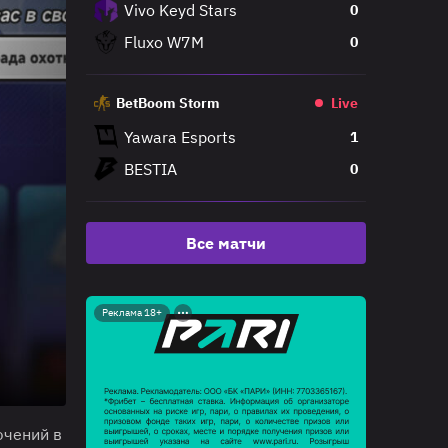
Vivo Keyd Stars
0
Fluxo W7M
0
BetBoom Storm
Live
Yawara Esports
1
BESTIA
0
Все матчи
Реклама 18+
ючений в