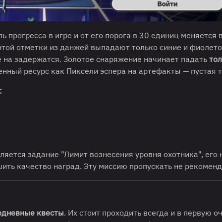
ь прогресса в игре и от его порога в 30 единиц меняется 
 этой отметки из данжей выпадают только синие и фиолет
 на задержатся. Золотое снаряжение начинает падать
тол
енный ресурс как Пиксели эспера на артефакты — пустая т
:
вляется задание "Лимит вознесения уровня охотника", его
шить качество наград. Эту миссию пропускать не рекоменд
дневные квесты
. Их стоит проходить всегда и в первую о