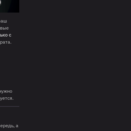
ваш
овые
ько с
рата.
 нужно
уется.
чередь, а