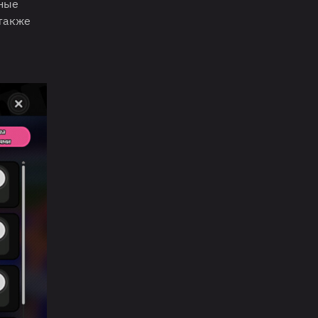
тные
 также