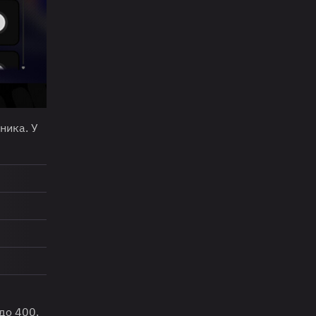
ника. У
до 400.