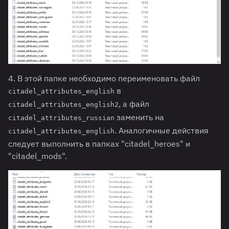
4. В этой папке необходимо переименовать файл
в
citadel_attributes_english
, а файл
citadel_attributes_english2
заменить на
citadel_attributes_russian
. Аналогичные действия
citadel_attributes_english
следует выполнить в папках "citadel_heroes" и
"citadel_mods".