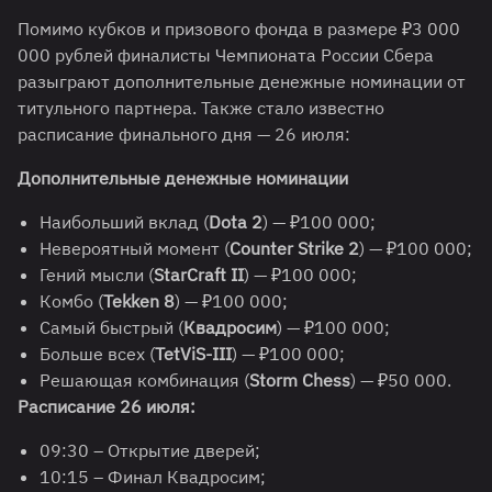
Помимо кубков и призового фонда в размере ₽3 000
000 рублей финалисты Чемпионата России Сбера
разыграют дополнительные денежные номинации от
титульного партнера. Также стало известно
расписание финального дня — 26 июля:
Дополнительные денежные номинации
Наибольший вклад (
Dota 2
) — ₽100 000;
Невероятный момент (
Counter Strike 2
) — ₽100 000;
Гений мысли (
StarCraft II
) — ₽100 000;
Комбо (
Tekken 8
) — ₽100 000;
Самый быстрый (
Квадросим
) — ₽100 000;
Больше всех (
TetViS-III
) — ₽100 000;
Решающая комбинация (
Storm Сhess
) — ₽50 000.
Расписание 26 июля:
09:30 – Открытие дверей;
10:15 – Финал Квадросим;