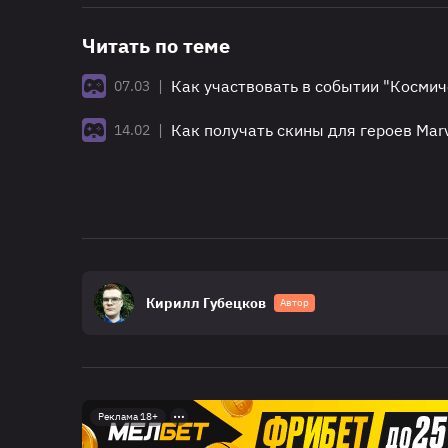
Читать по теме
|
Как участвовать в событии "Космич
07.03
|
Как получать скины для героев Marve
14.02
Кирилл Губецков
Автор
Реклама 18+