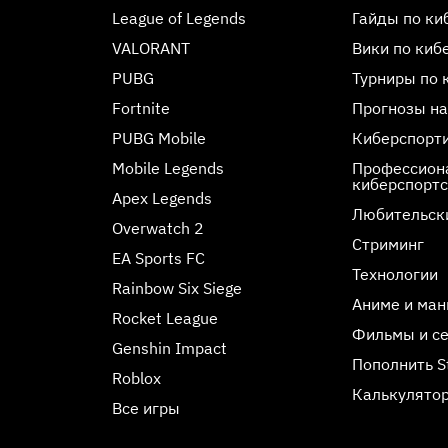
League of Legends
Гайды по ки
VALORANT
Вики по киб
PUBG
Турниры по 
Fortnite
Прогнозы на
PUBG Mobile
Киберспорт
Mobile Legends
Профессиона
киберспорт
Apex Legends
Любительск
Overwatch 2
Стриминг
EA Sports FC
Технологии
Rainbow Six Siege
Аниме и ман
Rocket League
Фильмы и с
Genshin Impact
Пополнить 
Roblox
Калькулятор
Все игры