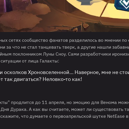
ных сетях сообщество фанатов разделилось во мнении по 
 ни за что не стал танцевать тверк, а другие нашли забавн
айным поклонником Луны Сноу. Сами разработчики ирониз
 ситуации от лица Галакты:
и осколков Хроновселенной… Наверное, мне не сто
ет так двигаться? Неловко-то как!
кты" продлится до 11 апреля, но эмоцию для Венома мож
 Дня Дурака. А как вы считаете, может ли существовать т
сскажите, что думаете о первоапрельской шутке NetEase в