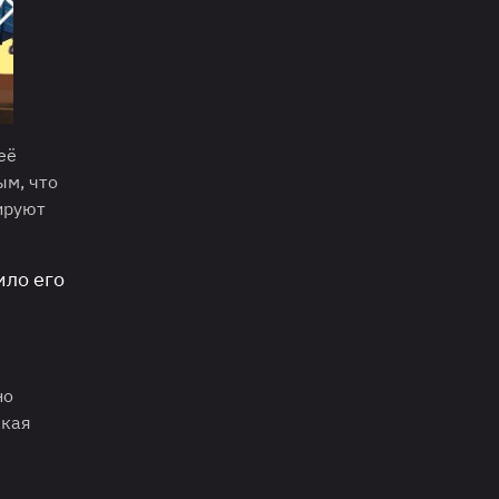
её
ым, что
ируют
ило его
но
акая