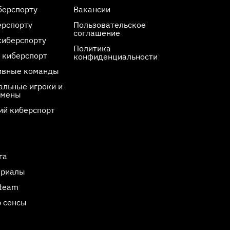
берспорту
Вакансии
ерспорту
Пользовательское
соглашение
киберспорту
Политика
 киберспорт
конфиденциальности
ивные команды
льные игроки и
смены
ий киберспорт
га
ериалы
Steam
 сенсы