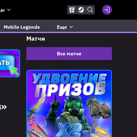
ды
Mobile Legends
Еще
Матчи
Все матчи
в»