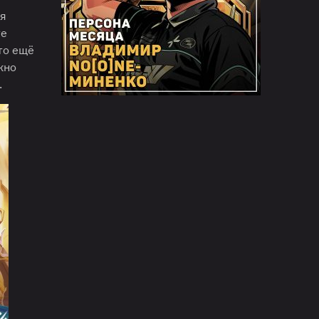
ля
те
кто ещё
жно
.