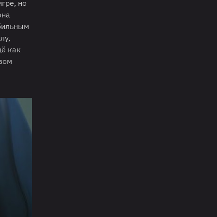
гре, но
она
абильным
лу,
щё как
рвом