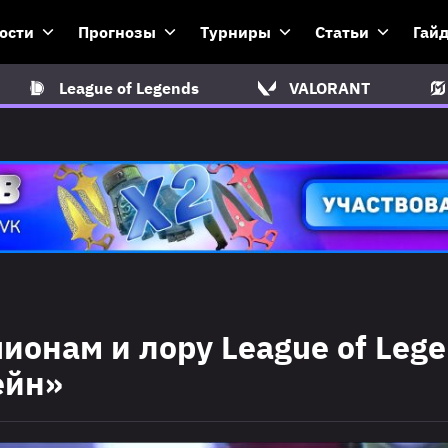
ости
Прогнозы
Турниры
Статьи
Гай
League of Legends
VALORANT
ионам и лору League of Leg
ейн»