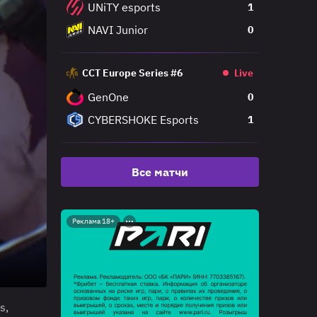
UNiTY esports
1
NAVI Junior
0
CCT Europe Series #6
Live
GenOne
0
CYBERSHOKE Esports
1
Все матчи
Реклама 18+
s,