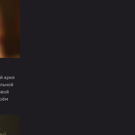
й арке
альной
овой
воём