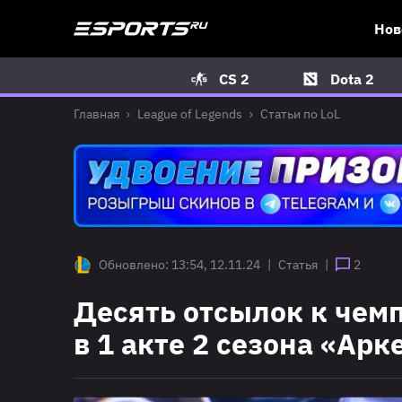
Нов
CS 2
Dota 2
Главная
League of Legends
Статьи по LoL
Обновлено: 13:54, 12.11.24
|
Статья
|
2
Десять отсылок к чемп
в 1 акте 2 сезона «Арк