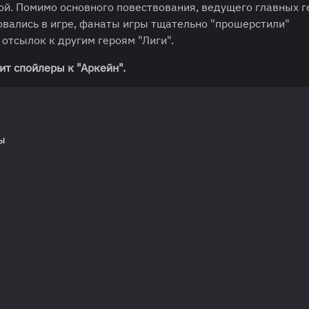
ой. Помимо основного повествования, ведущего главных г
овались в игре, фанаты игры тщательно "прошерстили"
отсылок к другим героям "Лиги".
ит спойлеры к "Аркейн".
ы
а