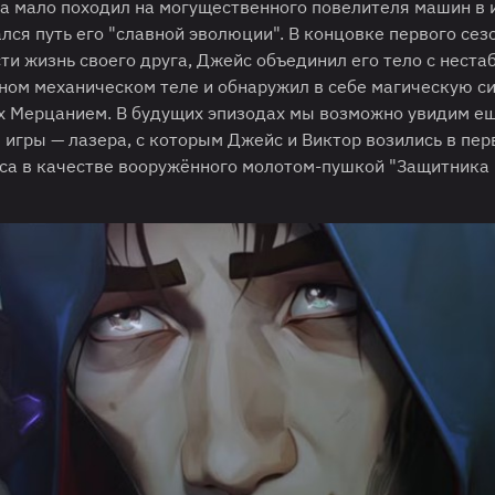
а мало походил на могущественного повелителя машин в и
лся путь его "славной эволюции". В концовке первого сез
сти жизнь своего друга, Джейс объединил его тело с нест
ном механическом теле и обнаружил в себе магическую си
х Мерцанием. В будущих эпизодах мы возможно увидим е
игры — лазера, с которым Джейс и Виктор возились в пе
йса в качестве вооружённого молотом-пушкой "Защитника