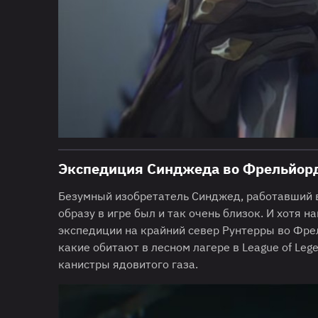
Экспедиция Синджеда во Фрельйор
Безумный изобретатель Синджед, работавший в
образу в игре был и так очень близок. И хотя 
экспедиции на крайний север Рунтерры во Фре
какие обитают в лесном лагере в League of Lege
канистры ядовитого газа.