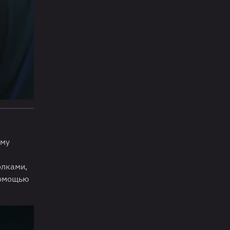
ему
олками,
 помощью