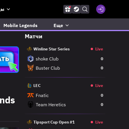
ды
Mobile Legends
Еще
Матчи
Winline Star Series
Live
shoke Club
0
Buster Club
0
LEC
Live
Fnatic
0
ends
Team Heretics
0
Tipsport Cup Open #1
Live