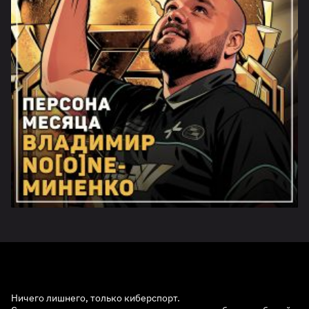
Ничего лишнего, только киберспорт.