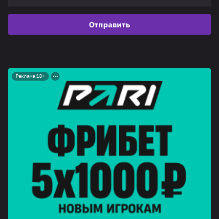
Отправить
Реклама 18+