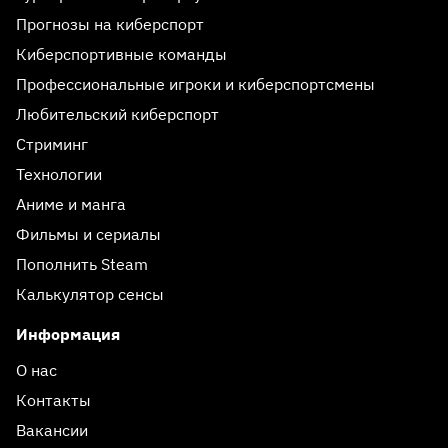
Прогнозы на киберспорт
Киберспортивные команды
Профессиональные игроки и киберспортсмены
Любительский киберспорт
Стриминг
Технологии
Аниме и манга
Фильмы и сериалы
Пополнить Steam
Калькулятор сенсы
Информация
О нас
Контакты
Вакансии