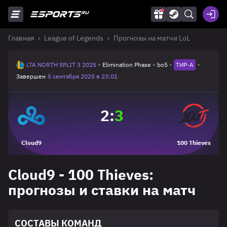
Главная
League of Legends
Прогнозы на матчи LoL
LTA NORTH SPLIT 3 2025
Elimination Phase
bo5
ТИР-A
Завершен
5 сентября 2025 в 23:01
2
:
3
Cloud9
100 Thieves
Cloud9 - 100 Thieves:
прогнозы и ставки на матч
СОСТАВЫ КОМАНД