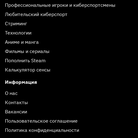
Профессиональные игроки и киберспортсмены
Любительский киберспорт
Стриминг
Технологии
Аниме и манга
Фильмы и сериалы
Пополнить Steam
Калькулятор сенсы
Информация
О нас
Контакты
Вакансии
Пользовательское соглашение
Политика конфиденциальности