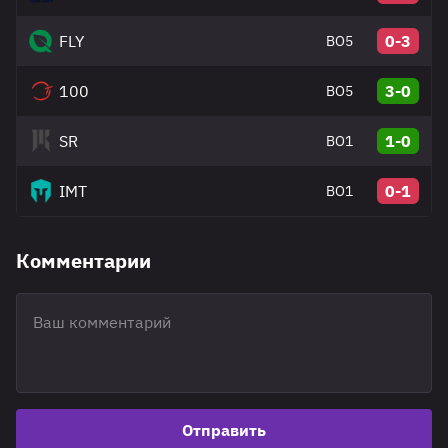
FLY
0-3
BO5
100
3-0
BO5
SR
1-0
BO1
IMT
0-1
BO1
Комментарии
Отправить