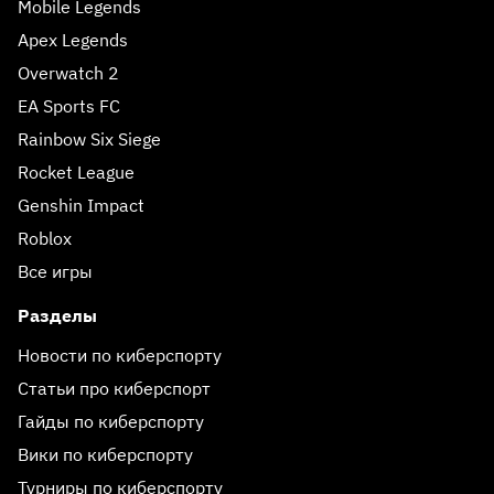
Mobile Legends
Apex Legends
Overwatch 2
EA Sports FC
Rainbow Six Siege
Rocket League
Genshin Impact
Roblox
Все игры
Разделы
Новости по киберспорту
Статьи про киберспорт
Гайды по киберспорту
Вики по киберспорту
Турниры по киберспорту