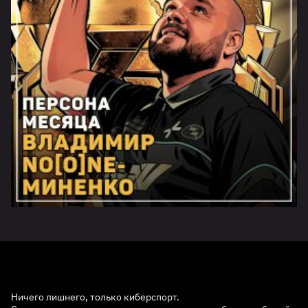
Ничего лишнего, только киберспорт.