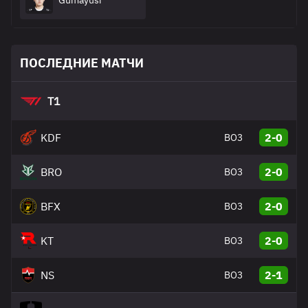
Gumayusi
ПОСЛЕДНИЕ МАТЧИ
T1
KDF
2-0
BO3
BRO
2-0
BO3
BFX
2-0
BO3
KT
2-0
BO3
NS
2-1
BO3