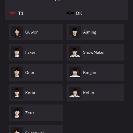
T1
DK
Guwon
Aiming
Faker
ShowMaker
Oner
Kingen
Keria
Kellin
Zeus