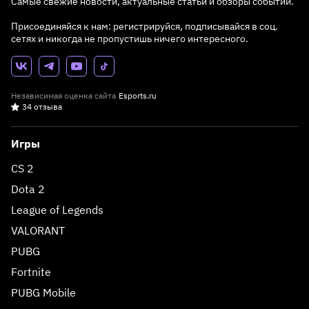
Самые свежие новости, актуальные статьи и обзоры событий.
Присоединяйся к нам: регистрируйся, подписывайся в соц.
сетях и никогда не пропустишь ничего интересного.
Независимая оценка сайта
Esports.ru
34 отзыва
Игры
CS 2
Dota 2
League of Legends
VALORANT
PUBG
Fortnite
PUBG Mobile