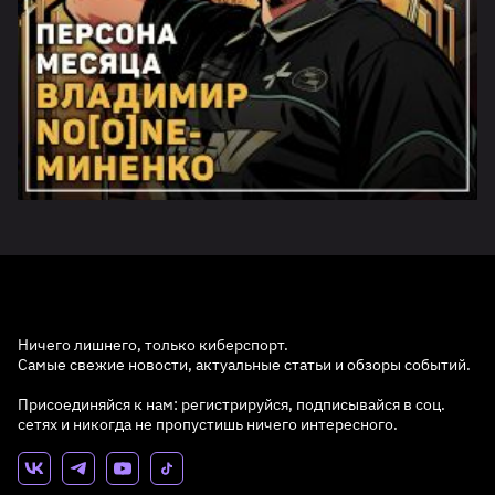
Ничего лишнего, только киберспорт.
Самые свежие новости, актуальные статьи и обзоры событий.
Присоединяйся к нам: регистрируйся, подписывайся в соц.
сетях и никогда не пропустишь ничего интересного.