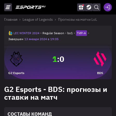
Главная
League of Legends
Прогнозы на матчи LoL
LEC WINTER 2024
Regular Season
bo1
ТИР-A
Завершен
13 января 2024 в 19:05
1
:
0
G2 Esports
BDS
G2 Esports - BDS: прогнозы и
ставки на матч
СОСТАВЫ КОМАНД