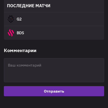
ПОСЛЕДНИЕ МАТЧИ
G2
BDS
Комментарии
Отправить