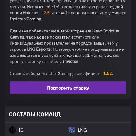
разу, за десять матчей, преимущества по золоту после 15
минуты. Наивысшей KDA в коллективе у игрока средней
линии Haichao —
2.5
, что на 3 единицы ниже, чем у мидера
Invictus Gaming
.
Для меня победителем в этой встречи выйдут
Invictus
Gaming
, так как все показатели статистики и
индивидуальных показателей на порядок выше, чем у
игроков
LNG Esports
. Поэтому, чтоб не придумывать и не
закапываться в возможных исходах bo1 матча, сделаю
простую ставку на победу
Invictus
.
Ставка: победа Invictus Gaming, коэффициент
1.52
.
Повторить ставку
СОСТАВЫ КОМАНД
IG
LNG