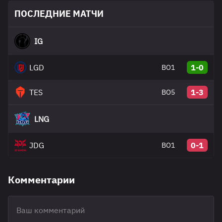
ПОСЛЕДНИЕ МАТЧИ
IG
LGD
1-0
BO1
TES
1-3
BO5
LNG
JDG
0-1
BO1
Комментарии