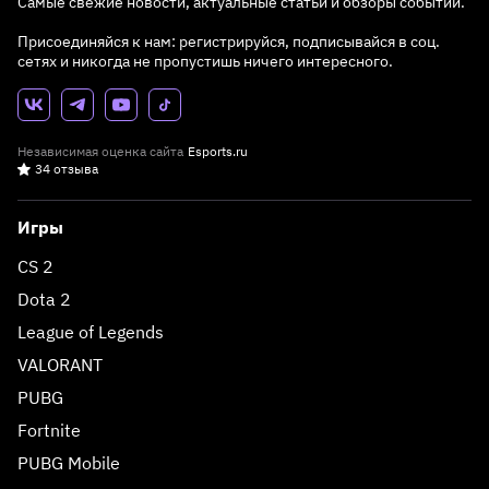
Самые свежие новости, актуальные статьи и обзоры событий.
Присоединяйся к нам: регистрируйся, подписывайся в соц.
сетях и никогда не пропустишь ничего интересного.
Независимая оценка сайта
Esports.ru
34 отзыва
Игры
CS 2
Dota 2
League of Legends
VALORANT
PUBG
Fortnite
PUBG Mobile