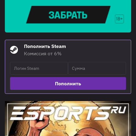
Пополнить Steam
Комиссия от 6%
Пополнить