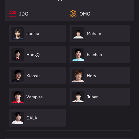
JDG
OMG
JunJia
Moham
HongQ
haichao
Xiaoxu
Hery
Vampire
Juhan
GALA