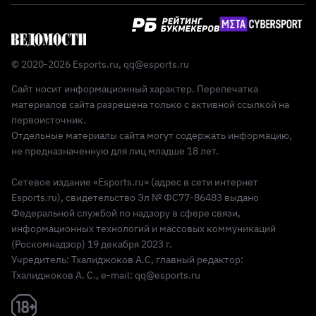
© 2020-2026 Esports.ru,
qq@esports.ru
Сайт носит информационный характер. Перепечатка
материалов сайта разрешена только с активной ссылкой на
первоисточник.
Отдельные материалы сайта могут содержать информацию,
не предназначенную для лиц младше 18 лет.
Сетевое издание «Esports.ru» (адрес в сети интернет
Esports.ru), свидетельство Эл № ФС77-86483 выдано
Федеральной службой по надзору в сфере связи,
информационных технологий и массовых коммуникаций
(Роскомнадзор) 19 декабря 2023 г.
Учредитель: Тхалиджоков А.С, главный редактор:
Тхалиджоков А. С., e-mail: qq@esports.ru
Реклама 18+