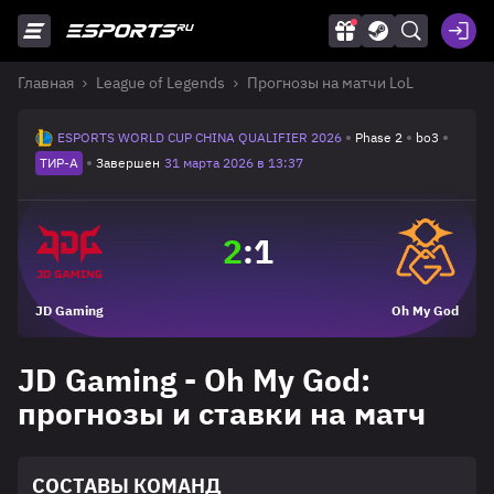
Главная
League of Legends
Прогнозы на матчи LoL
ESPORTS WORLD CUP CHINA QUALIFIER 2026
Phase 2
bo3
ТИР-A
Завершен
31 марта 2026 в 13:37
2
:
1
JD Gaming
Oh My God
JD Gaming - Oh My God:
прогнозы и ставки на матч
СОСТАВЫ КОМАНД