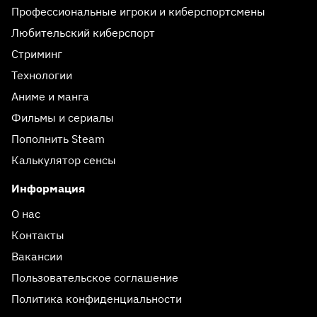
Профессиональные игроки и киберспортсмены
Любительский киберспорт
Стриминг
Технологии
Аниме и манга
Фильмы и сериалы
Пополнить Steam
Калькулятор сенсы
Информация
О нас
Контакты
Вакансии
Пользовательское соглашение
Политика конфиденциальности