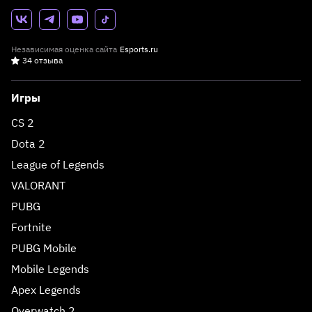
Независимая оценка сайта
Esports.ru
34 отзыва
Игры
CS 2
Dota 2
League of Legends
VALORANT
PUBG
Fortnite
PUBG Mobile
Mobile Legends
Apex Legends
Overwatch 2