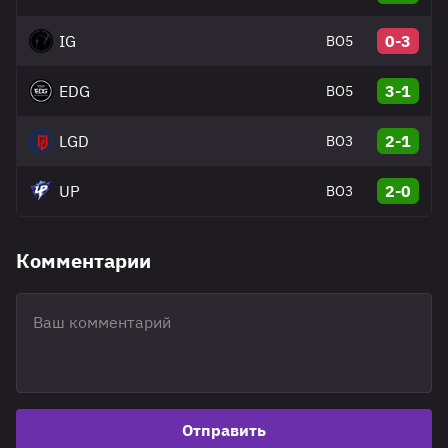
IG
0-3
BO5
EDG
3-1
BO5
LGD
2-1
BO3
UP
2-0
BO3
Комментарии
Отправить