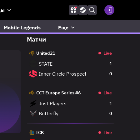
ды
Mobile Legends
Еще
Матчи
United21
Live
STATE
1
Inner Circle Prospect
0
CCT Europe Series #6
Live
Just Players
1
Butterfly
0
LCK
Live