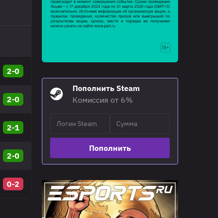
2-0
Пополнить Steam
2-0
Комиссия от 6%
2-1
Пополнить
2-0
0-2