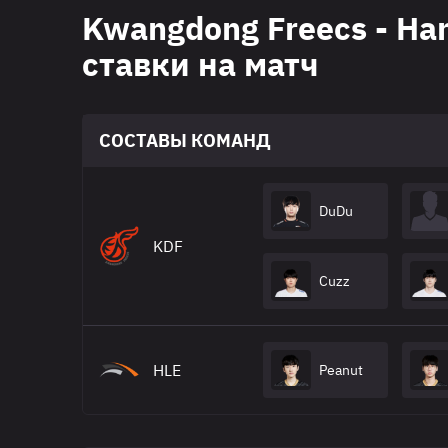
Kwangdong Freecs - Han
ставки на матч
СОСТАВЫ КОМАНД
DuDu
KDF
Cuzz
HLE
Peanut