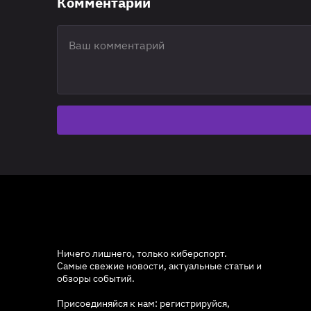
Комментарии
Ничего лишнего, только киберспорт.
Самые свежие новости, актуальные статьи и
обзоры событий.
Присоединяйся к нам: регистрируйся,