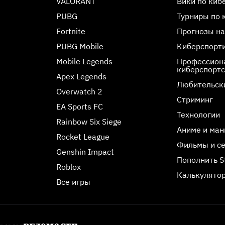
VALORANT
Вики по киб
PUBG
Турниры по 
Fortnite
Прогнозы на
PUBG Mobile
Киберспорт
Mobile Legends
Профессиона
киберспорт
Apex Legends
Любительск
Overwatch 2
Стриминг
EA Sports FC
Технологии
Rainbow Six Siege
Аниме и ман
Rocket League
Фильмы и с
Genshin Impact
Пополнить 
Roblox
Калькулятор
Все игры